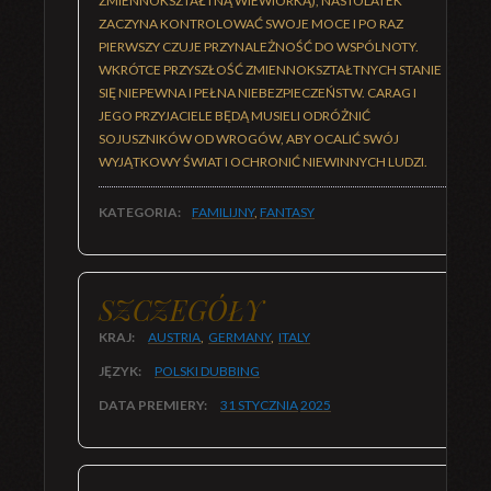
ZMIENNOKSZTAŁTNĄ WIEWIÓRKĄ), NASTOLATEK
ZACZYNA KONTROLOWAĆ SWOJE MOCE I PO RAZ
PIERWSZY CZUJE PRZYNALEŻNOŚĆ DO WSPÓLNOTY.
WKRÓTCE PRZYSZŁOŚĆ ZMIENNOKSZTAŁTNYCH STANIE
SIĘ NIEPEWNA I PEŁNA NIEBEZPIECZEŃSTW. CARAG I
JEGO PRZYJACIELE BĘDĄ MUSIELI ODRÓŻNIĆ
SOJUSZNIKÓW OD WROGÓW, ABY OCALIĆ SWÓJ
WYJĄTKOWY ŚWIAT I OCHRONIĆ NIEWINNYCH LUDZI.
KATEGORIA:
FAMILIJNY
,
FANTASY
SZCZEGÓŁY
KRAJ:
AUSTRIA
,
GERMANY
,
ITALY
JĘZYK:
POLSKI DUBBING
DATA PREMIERY:
31 STYCZNIA
2025