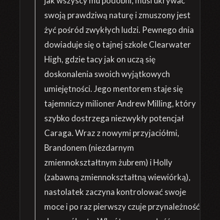
jak wszyscy mu podobni, musi ukrywać
swoją prawdziwą naturę i zmuszony jest
żyć pośród zwykłych ludzi. Pewnego dnia
dowiaduje się o tajnej szkole Clearwater
High, gdzie tacy jak on uczą się
doskonalenia swoich wyjątkowych
umiejętności. Jego mentorem staje się
tajemniczy milioner Andrew Milling, który
szybko dostrzega niezwykły potencjał
Caraga. Wraz z nowymi przyjaciółmi,
Brandonem (niezdarnym
zmiennokształtnym żubrem) i Holly
(zabawną zmiennokształtną wiewiórką),
nastolatek zaczyna kontrolować swoje
moce i po raz pierwszy czuje przynależność