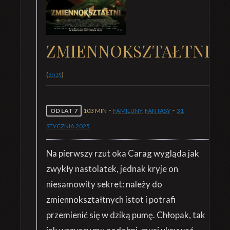
ZMIENNOKSZTAŁTNI
(
2025
)
-
-
OD LAT 7
103 MIN
FAMILIJNY
,
FANTASY
31
STYCZNIA
2025
Na pierwszy rzut oka Carag wygląda jak
zwykły nastolatek, jednak kryje on
niesamowity sekret: należy do
zmiennokształtnych istot i potrafi
przemienić się w dziką pumę. Chłopak, tak