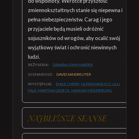
do wspólnoty. Wkrótce przyszłość
zmiennokształtnych stanie się niepewna i
pełna niebezpieczeństw. Carag i jego
przyjaciele będą musieli odróżnić
sojuszników od wrogów, aby ocalić swój
wyjątkowy świat i ochronić niewinnych
ludzi.
REŻYSERIA:
DAMIÁN JOHN HARPER
SCENARIUSZ:
DAVID SANDREUTER
WYSTĘPUJĄ:
EMILE CHÉRIF
,
OLIVER MASUCCI
,
LILLI
FALK
,
MARTINA GEDECK
,
HANNAH HERZSPRUNG
NAJBLIŻSZE SEANSE