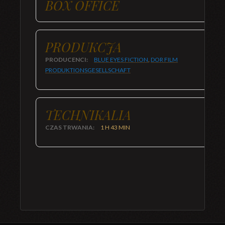
BOX OFFICE
PRODUKCJA
PRODUCENCI:
BLUE EYES FICTION
,
DOR FILM
PRODUKTIONSGESELLSCHAFT
TECHNIKALIA
CZAS TRWANIA:
1 H 43 MIN