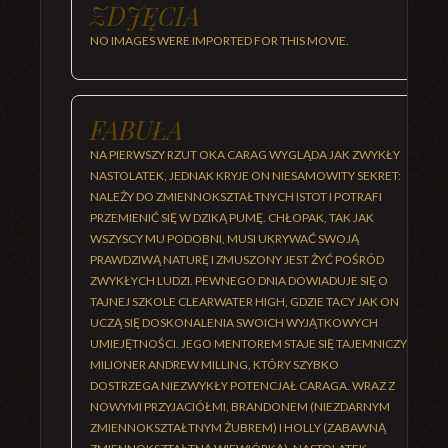
ZDJĘCIA
NO IMAGES WERE IMPORTED FOR THIS MOVIE.
FABUŁA
NA PIERWSZY RZUT OKA CARAG WYGLĄDA JAK ZWYKŁY
NASTOLATEK, JEDNAK KRYJE ON NIESAMOWITY SEKRET:
NALEŻY DO ZMIENNOKSZTAŁTNYCH ISTOT I POTRAFI
PRZEMIENIĆ SIĘ W DZIKĄ PUMĘ. CHŁOPAK, TAK JAK
WSZYSCY MU PODOBNI, MUSI UKRYWAĆ SWOJĄ
PRAWDZIWĄ NATURĘ I ZMUSZONY JEST ŻYĆ POŚRÓD
ZWYKŁYCH LUDZI. PEWNEGO DNIA DOWIADUJE SIĘ O
TAJNEJ SZKOLE CLEARWATER HIGH, GDZIE TACY JAK ON
UCZĄ SIĘ DOSKONALENIA SWOICH WYJĄTKOWYCH
UMIEJĘTNOŚCI. JEGO MENTOREM STAJE SIĘ TAJEMNICZY
MILIONER ANDREW MILLING, KTÓRY SZYBKO
DOSTRZEGA NIEZWYKŁY POTENCJAŁ CARAGA. WRAZ Z
NOWYMI PRZYJACIÓŁMI, BRANDONEM (NIEZDARNYM
ZMIENNOKSZTAŁTNYM ŻUBREM) I HOLLY (ZABAWNĄ