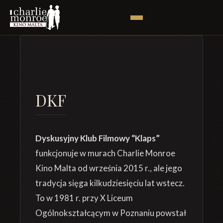
DKF
Dyskusyjny Klub Filmowy “Klaps”
funkcjonuje w murach Charlie Monroe
Kino Malta od września 2015 r., ale jego
tradycja sięga kilkudziesięciu lat wstecz.
To w 1981 r. przy X Liceum
Ogólnokształcącym w Poznaniu powstał