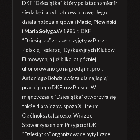
DKF “Dziesiątka”, który po latach zmienił
siedzibę i przybrał nową nazwę. Jego
działalność zainicjowali
Maciej Plewiński
i
Maria Sołyga
.W 1985 r. DKF
“Dziesiątka” został przyjęty w Poczet
Polskiej Federacji Dyskusyjnych Klubów
Filmowych, a już kilka lat później
uhonorowano go nagrodą im. prof.
Antoniego Bohdziewicza dla najlepiej
pracującego DKF-u w Polsce. W
międzyczasie “Dziesiątka” otworzyła się
także dla widzów spoza X Liceum
Ogólnokształcącego. Wraz ze
Stowarzyszeniem Przyjaciół DKF
“Dziesiątka” organizowane były liczne