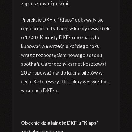
zaproszonymi gośćmi.
Projekcje DKF-u “Klaps” odbywały się
regularnie co tydzień, w
każdy czwartek
o 17:30
. Karnety DKF-u można było
kupować we wrześniu każdego roku,
wraz z rozpoczęciem nowego sezonu
spotkań. Całoroczny karnet kosztował
20 zł i upoważniał do kupna biletów w
cenie 8 zł na wszystkie filmy wyświetlane
w ramach DKF-u.
Obecnie działalność DKF-u “Klaps”
została zawieszona
.