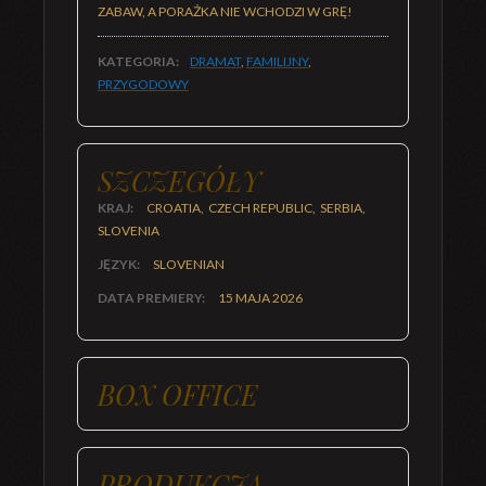
ZABAW, A PORAŻKA NIE WCHODZI W GRĘ!
KATEGORIA:
DRAMAT
,
FAMILIJNY
,
PRZYGODOWY
SZCZEGÓŁY
KRAJ:
CROATIA, CZECH REPUBLIC, SERBIA,
SLOVENIA
JĘZYK:
SLOVENIAN
DATA PREMIERY:
15 MAJA 2026
BOX OFFICE
PRODUKCJA