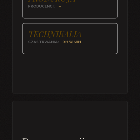
PRODUCENCI:
—
TECHNIKALIA
CZAS TRWANIA:
0 H 56 MIN