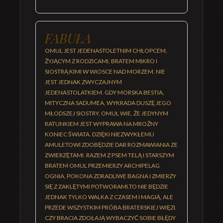
FABUŁA
OMUL JEST JEDENASTOLETNIM CHŁOPCEM,
ŻYJĄCYM Z RODZICAMI, BRATEM MIKRO I
SIOSTRĄ KIMI W WIOSCE NAD MORZEM. NIE
JEST JEDNAK ZWYCZAJNYM
JEDENASTOLATKIEM. GDY MORSKA BESTIA,
MITYCZNA SADUMEA, WYKRADA DUSZĘ JEGO
MŁODSZEJ SIOSTRY, OMUL WIE, ŻE JEDYNYM
RATUNKIEM JEST WYPRAWA NA MROŹNY
KONIEC ŚWIATA. DZIĘKI NIEZWYKŁEMU
AMULETOWI ZDOBĘDZIE DAR ROZMAWIANIA ZE
ZWIERZĘTAMI. RAZEM Z PSEM TELĄ I STARSZYM
BRATEM OMUL PRZEMIERZY ARCHIPELAG
OGNIA, POKONA ZDRADLIWE BAGNA I ZMIERZY
SIĘ Z ZAKLĘTYMI POTWORAMI.TO NIE BĘDZIE
JEDNAK TYLKO WALKA Z CZASEM I MAGIĄ, ALE
PRZEDE WSZYSTKIM PRÓBA BRATERSKIEJ WIĘZI.
CZY BRACIA ZDOŁAJĄ WYBACZYĆ SOBIE BŁĘDY