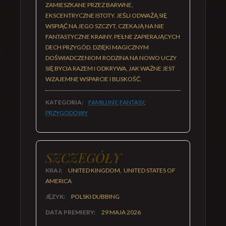
ZAMIESZKANE PRZEZ BARWNE,
EKSCENTRYCZNE ISTOTY. JEŚLI ODWAŻĄ SIĘ
WSPIĄĆ NA JEGO SZCZYT, CZEKAJĄ NA NIE
FANTASTYCZNE KRAINY, PEŁNE ZAPIERAJĄCYCH
DECH PRZYGÓD. DZIĘKI MAGICZNYM
DOŚWIADCZENIOM RODZINA NA NOWO UCZY
SIĘ BYCIA RAZEM I ODKRYWA, JAK WAŻNE JEST
WZAJEMNE WSPARCIE I BLISKOŚĆ.
KATEGORIA:
FAMILIJNY
,
FANTASY
,
PRZYGODOWY
SZCZEGÓŁY
KRAJ:
UNITED KINGDOM, UNITED STATES OF
AMERICA
JĘZYK:
POLSKI DUBBING
DATA PREMIERY:
29 MAJA 2026