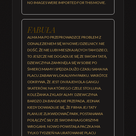
NO IMAGES WERE IMPORTED FOR THIS MOVIE.
FABUŁA
ALMA MA PO PRZEPROWADZCE PROBLEM Z
ODNALEZIENIEM SIĘ W NOWEJ DZIELNICY. NIE
DOŚĆ, ŻE NIE LUBI MIESZKAJĄCYCH TAM DZIECI,
TO JESZCZE NIE DOGADUJE SIĘ ZE SWOIM TATĄ.
DZIEWCZYNA ZAMKNĘŁA SIĘ W SOBIE PO
ŚMIERCI MAMY I SPĘDZA DUŻO CZASU SAMA NA
PLACU ZABAW W LOKALNYM PARKU. WKRÓTCE
ODKRYWA, ŻE JEST ON RAJEM DLA GANGU
SKATERÓW, NA KTÓREGO CZELE STOI LUNA,
KOLEŻANKA Z KLASY ALMY. DZIEWCZYNA
BARDZO ZA BANDĄ NIE PRZEPADA, JEDNAK
KIEDY DOWIADUJE SIĘ, ŻE FIRMA JEJ TATY
PLANUJE ZLIKWIDOWAĆ PARK, POSTANAWIA
POŁĄCZYĆ SIŁY ZE SWOIMI NAJGORSZYMI
WROGAMI. NOWO POWSTAŁA PACZKA MA
TYLKO TYDZIEŃ NA URATOWANIE PLACU