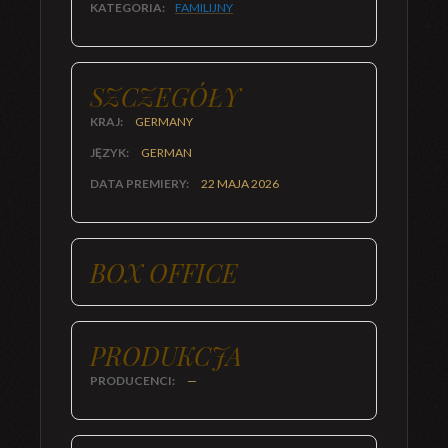
KATEGORIA:
FAMILIJNY
SZCZEGÓŁY
KRAJ:
GERMANY
JĘZYK:
GERMAN
DATA PREMIERY:
22 MAJA 2026
BOX OFFICE
PRODUKCJA
PRODUCENCI:
—