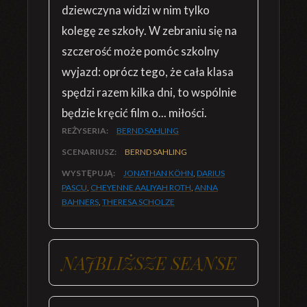
dziewczyna widzi w nim tylko
kolegę ze szkoły. W zebraniu się na
szczerość może pomóc szkolny
wyjazd: oprócz tego, że cała klasa
spędzi razem kilka dni, to wspólnie
będzie kręcić film o... miłości.
REŻYSERIA:
BERND SAHLING
SCENARIUSZ:
BERND SAHLING
WYSTĘPUJĄ:
JONATHAN KÖHN
,
DARIUS
PASCU
,
CHEYENNE AALIYAH ROTH
,
ANNA
BAHNERS
,
THERESA SCHOLZE
NAJBLIŻSZE SEANSE