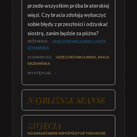
przede wszystkim próba braterskiej
więzi. Czy bracia zdołają wybaczyć
sobie błędy z przeszłości i odzyskać
siostrę, zanim będzie za późno?
REŻYSERIA:
GRZEGORZ WACŁAWEK
,
MARTA
SZYMAŃSKA
SCENARIUSZ:
GRZEGORZ WACŁAWEK, KINGA
KRZEMIŃSKA
WYSTĘPUJĄ:
-
NAJBLIŻSZE SEANSE
ZDJĘCIA
NO IMAGES WERE IMPORTED FOR THIS MOVIE.