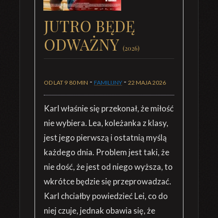
JUTRO BĘDĘ
ODWAŻNY
(2026)
-
-
OD LAT 9
80 MIN
FAMILIJNY
22 MAJA 2026
Karl właśnie się przekonał, że miłość
nie wybiera. Lea, koleżanka z klasy,
jest jego pierwszą i ostatnią myślą
każdego dnia. Problem jest taki, że
nie dość, że jest od niego wyższa, to
wkrótce będzie się przeprowadzać.
Karl chciałby powiedzieć Lei, co do
niej czuje, jednak obawia się, że