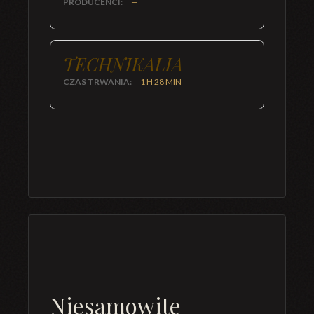
PRODUCENCI:
—
TECHNIKALIA
CZAS TRWANIA:
1 H 28 MIN
Niesamowite