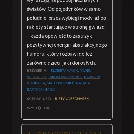
światów. Od pojedynków w samo
południe, przez wybiegi mody, aż po
rakiety startujące w stronę gwiazd
– każda opowieść to zastrzyk
pozytywnej energii i abstrakcyjnego
humoru, który rozbawi do łez
zarówno dzieci, jak i dorosłych.
REŻYSERIA:
ELŻBIETA WĄSIK
,
PAWEŁ
WENDORFF
,
JAROSŁAW SZYSZKO
,
BARBARA
KONIECKA
,
MATEUSZ KMIEĆ
,
NATALIA
BARTSKA-KMIEĆ
SCENARIUSZ:
JUSTYNA BEDNAREK
WYSTĘPUJĄ:
-