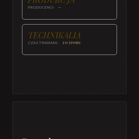
PRODUCENCI:
—
TECHNIKALIA
CZAS TRWANIA:
1 H 19 MIN