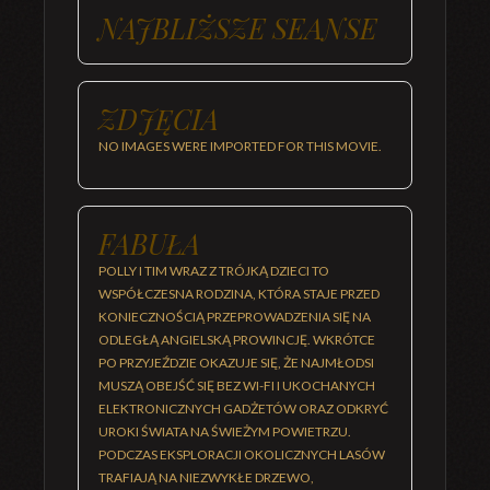
NAJBLIŻSZE SEANSE
ZDJĘCIA
NO IMAGES WERE IMPORTED FOR THIS MOVIE.
FABUŁA
POLLY I TIM WRAZ Z TRÓJKĄ DZIECI TO
WSPÓŁCZESNA RODZINA, KTÓRA STAJE PRZED
KONIECZNOŚCIĄ PRZEPROWADZENIA SIĘ NA
ODLEGŁĄ ANGIELSKĄ PROWINCJĘ. WKRÓTCE
PO PRZYJEŹDZIE OKAZUJE SIĘ, ŻE NAJMŁODSI
MUSZĄ OBEJŚĆ SIĘ BEZ WI-FI I UKOCHANYCH
ELEKTRONICZNYCH GADŻETÓW ORAZ ODKRYĆ
UROKI ŚWIATA NA ŚWIEŻYM POWIETRZU.
PODCZAS EKSPLORACJI OKOLICZNYCH LASÓW
TRAFIAJĄ NA NIEZWYKŁE DRZEWO,