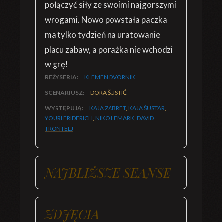
połączyć siły ze swoimi najgorszymi
wrogami. Nowo powstała paczka
ma tylko tydzień na uratowanie
placu zabaw, a porażka nie wchodzi
w grę!
REŻYSERIA:
KLEMEN DVORNIK
SCENARIUSZ:
DORA ŠUSTIĆ
WYSTĘPUJĄ:
KAJA ZABRET
,
KAJA ŠUSTAR
,
YOURI FRIDERICH
,
NIKO LEMARK
,
DAVID
TRONTELJ
NAJBLIŻSZE SEANSE
ZDJĘCIA