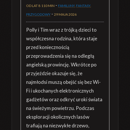
-
OD LAT 8
110 MIN
FAMILIJNY
,
FANTASY
,
-
PRZYGODOWY
29 MAJA 2026
Polly i Tim wraz z trójką dzieci to
współczesna rodzina, która staje
przed koniecznością
przeprowadzenia się na odległą
angielską prowincję. Wkrótce po
przyjeździe okazuje się, że
najmłodsi muszą obejść się bez Wi-
Fi i ukochanych elektronicznych
gadżetów oraz odkryć uroki świata
na świeżym powietrzu. Podczas
eksploracji okolicznych lasów
trafiają na niezwykłe drzewo,