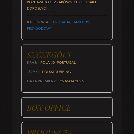
ROZBAWI DO ŁEZ ZARÓWNO DZIECI, JAK I
DOROSŁYCH.
KATEGORIA:
ANIMACJA
,
FAMILIJNY
,
PRZYGODOWY
SZCZEGÓŁY
KRAJ:
POLAND, PORTUGAL
JĘZYK:
POLSKI DUBBING
DATA PREMIERY:
29 MAJA 2026
BOX OFFICE
PRODUKCJA