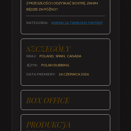
Z PRZESZŁOŚCI I ODZYSKAĆ SIOSTRĘ, ZANIM
BĘDZIE ZA PÓŹNO?
KATEGORIA:
ANIMACJA
,
FAMILIJNY
,
FANTASY
SZCZEGÓŁY
KRAJ:
POLAND, SPAIN, CANADA
JĘZYK:
POLSKI DUBBING
DATA PREMIERY:
26 CZERWCA 2026
BOX OFFICE
PRODUKCJA