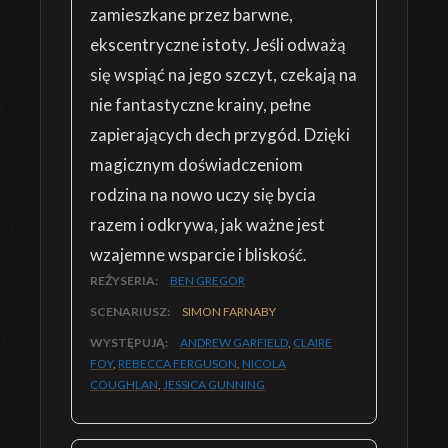
zamieszkane przez barwne,
ekscentryczne istoty. Jeśli odważą
się wspiąć na jego szczyt, czekają na
nie fantastyczne krainy, pełne
zapierających dech przygód. Dzięki
magicznym doświadczeniom
rodzina na nowo uczy się bycia
razem i odkrywa, jak ważne jest
wzajemne wsparcie i bliskość.
REŻYSERIA:
BEN GREGOR
SCENARIUSZ:
SIMON FARNABY
WYSTĘPUJĄ:
ANDREW GARFIELD
,
CLAIRE
FOY
,
REBECCA FERGUSON
,
NICOLA
COUGHLAN
,
JESSICA GUNNING