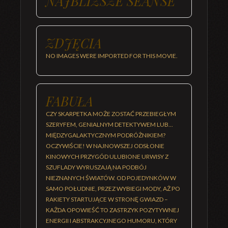
NAJBLIŻSZE SEANSE
ZDJĘCIA
NO IMAGES WERE IMPORTED FOR THIS MOVIE.
FABUŁA
CZY SKARPETKA MOŻE ZOSTAĆ PRZEBIEGŁYM
SZERYFEM, GENIALNYM DETEKTYWEM LUB...
MIĘDZYGALAKTYCZNYM PODRÓŻNIKIEM?
OCZYWIŚCIE! W NAJNOWSZEJ ODSŁONIE
KINOWYCH PRZYGÓD ULUBIONE URWISY Z
SZUFLADY WYRUSZAJĄ NA PODBÓJ
NIEZNANYCH ŚWIATÓW. OD POJEDYNKÓW W
SAMO POŁUDNIE, PRZEZ WYBIEGI MODY, AŻ PO
RAKIETY STARTUJĄCE W STRONĘ GWIAZD –
KAŻDA OPOWIEŚĆ TO ZASTRZYK POZYTYWNEJ
ENERGII I ABSTRAKCYJNEGO HUMORU, KTÓRY