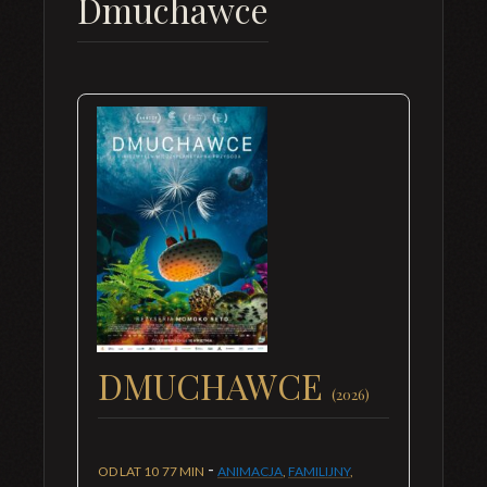
Dmuchawce
DMUCHAWCE
(2026)
-
OD LAT 10
77 MIN
ANIMACJA
,
FAMILIJNY
,