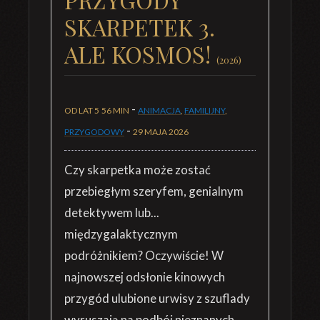
SKARPETEK 3.
ALE KOSMOS!
(2026)
-
OD LAT 5
56 MIN
ANIMACJA
,
FAMILIJNY
,
-
PRZYGODOWY
29 MAJA 2026
Czy skarpetka może zostać
przebiegłym szeryfem, genialnym
detektywem lub...
międzygalaktycznym
podróżnikiem? Oczywiście! W
najnowszej odsłonie kinowych
przygód ulubione urwisy z szuflady
wyruszają na podbój nieznanych