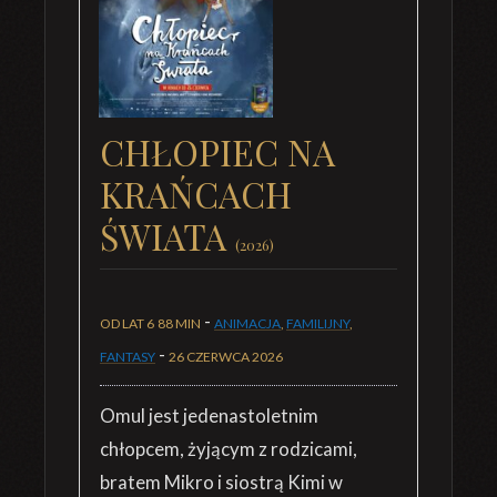
CHŁOPIEC NA
KRAŃCACH
ŚWIATA
(2026)
-
OD LAT 6
88 MIN
ANIMACJA
,
FAMILIJNY
,
-
FANTASY
26 CZERWCA 2026
Omul jest jedenastoletnim
chłopcem, żyjącym z rodzicami,
bratem Mikro i siostrą Kimi w