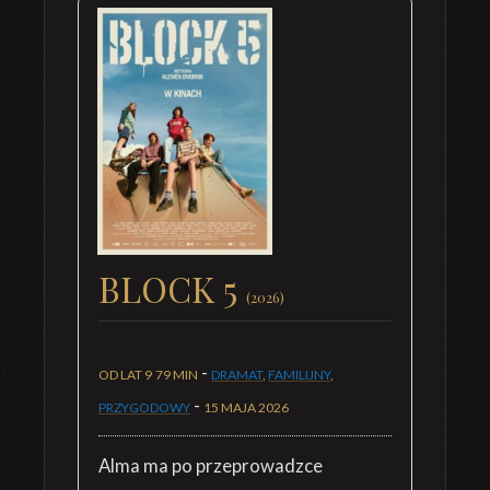
BLOCK 5
(2026)
-
OD LAT 9
79 MIN
DRAMAT
,
FAMILIJNY
,
-
PRZYGODOWY
15 MAJA 2026
Alma ma po przeprowadzce