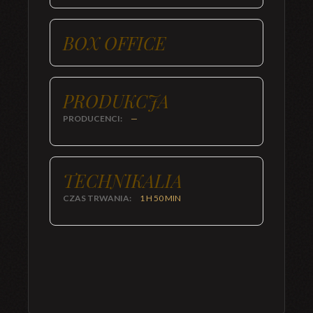
BOX OFFICE
PRODUKCJA
PRODUCENCI:
—
TECHNIKALIA
CZAS TRWANIA:
1 H 50 MIN