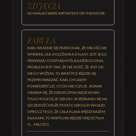
ZDJĘCIA
NO IMAGES WERE IMPORTED FOR THIS MOVIE.
FABUŁA
KARL WŁAŚNIE SIĘ PRZEKONAŁ, ŻE MIŁOŚĆ NIE
WYBIERA. LEA, KOLEŻANKA Z KLASY, JEST JEGO
PIERWSZĄ I OSTATNIĄ MYŚLĄ KAŻDEGO DNIA.
PROBLEM JEST TAKI, ŻE NIE DOŚĆ, ŻE JEST OD
NIEGO WYŻSZA, TO WKRÓTCE BĘDZIE SIĘ
PRZEPROWADZAĆ. KARL CHCIAŁBY
POWIEDZIEĆ LEI, CO DO NIEJ CZUJE, JEDNAK
OBAWIA SIĘ, ŻE DZIEWCZYNA WIDZI W NIM
TYLKO KOLEGĘ ZE SZKOŁY. W ZEBRANIU SIĘ NA
SZCZEROŚĆ MOŻE POMÓC SZKOLNY WYJAZD:
OPRÓCZ TEGO, ŻE CAŁA KLASA SPĘDZI RAZEM
KILKA DNI, TO WSPÓLNIE BĘDZIE KRĘCIĆ FILM
O... MIŁOŚCI.