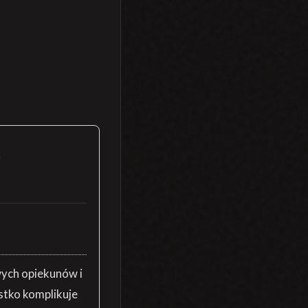
O
wych opiekunów i
stko komplikuje