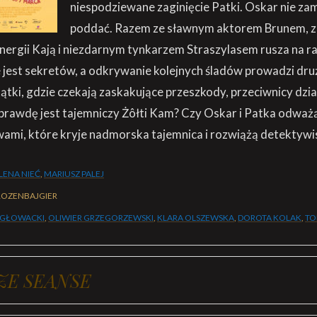
niespodziewane zaginięcie Patki. Oskar nie zam
poddać. Razem ze sławnym aktorem Brunem, z
nergii Kają i niezdarnym tynkarzem Straszylasem rusza na r
 jest sekretów, a odkrywanie kolejnych śladów prowadzi dru
tki, gdzie czekają zaskakujące przeszkody, przeciwnicy dział
prawdę jest tajemniczy Żôłti Kam? Czy Oskar i Patka odważą
ami, które kryje nadmorska tajemnica i rozwiążą detektywi
ENA NIEĆ
,
MARIUSZ PALEJ
ROZENBAJGIER
 GŁOWACKI
,
OLIWIER GRZEGORZEWSKI
,
KLARA OLSZEWSKA
,
DOROTA KOLAK
,
TO
ZE SEANSE