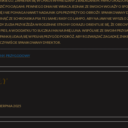
KIEGO, ZAMIENIA SIĘ W CHAOS WYMIESZANY Z BAŁAGANEM. MIMO OKAZJON
DZIĆ POCIĄGAMI. PEWNEGO DNIA NIE WRACA JEDNAK ZE SWOICH WOJAŻY O SPO
IĘ I NIE POMAGA NAWET NADAJNIK GPS PRZYPIĘTY DO OBROŻY. SPANIKOWANY
ĄĆ ZE SCHRONISKA PSA TEJ SAMEJ RASY CO LAMPO, ABY NA JAW NIE WYSZŁO 
Y ZUZIA PRZYJEŻDŻA W RODZINNE STRONY OD RAZU ORIENTUJE SIĘ, ŻE OBECNY
 PIES, A W DODATKU TO SUCZKA I MA NA IMIĘ LUNA. WSPÓLNIE ZE SWOIM PRZYJ
NKĄ UDAJĄ SIĘ W PEŁNĄ PRZYGÓD PODRÓŻ, ABY ROZWIĄZAĆ ZAGADKĘ ZNIKN
 OCZYWIŚCIE SPANIKOWANY DYREKTOR.
JNY
,
PRZYGODOWY
ŁY
SIERPNIA 2025