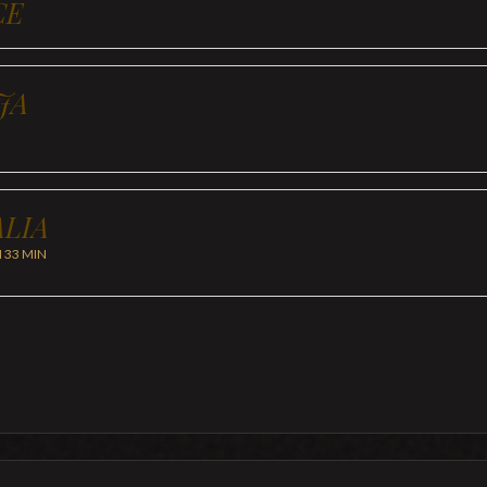
CE
JA
LIA
H 33 MIN