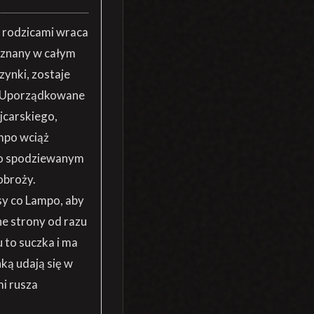
i rodzicami wraca
i znany w całym
ynki, zostaje
j. Uporządkowane
jcarskiego,
mpo wciąż
y o spodziewanym
obroży.
sy co Lampo, aby
ne strony od razu
u to suczka i ma
ką udają się w
mi rusza