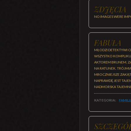
ZDJĘCIA
NO IMAGES WERE IMP
FABUŁA
MŁODZI DETEKTYWI C
WSZYSTKO KOMPLIKUJE
AKTOREM BRUNEM, ZA
NA RATUNEK. TRÓJMI
MROCZNIEJSZE ZAKĄTK
NAPRAWDĘ JEST TAJEM
NADMORSKA TAJEMNI
KATEGORIA:
FAMILI
SZCZEGÓ