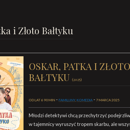
ka i Złoto Bałtyku
OSKAR, PATKA I ZŁOT
BAŁTYKU
(2025)
-
-
OD LAT 6
90 MIN
FAMILIJNY
,
KOMEDIA
7 MARCA 2025
Młodzi detektywi chcą przechytrzyć podejrzli
w tajemnicy wyruszyć tropem skarbu, ale wszy