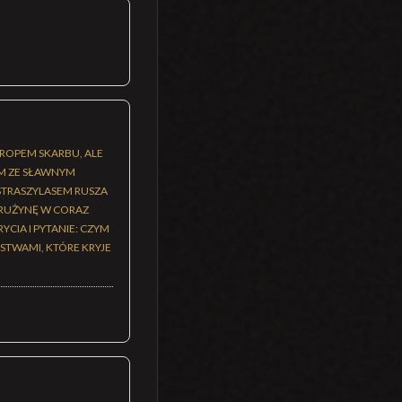
ROPEM SKARBU, ALE
EM ZE SŁAWNYM
STRASZYLASEM RUSZA
DRUŻYNĘ W CORAZ
CIA I PYTANIE: CZYM
ŃSTWAMI, KTÓRE KRYJE