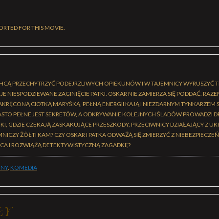
ORTED FOR THIS MOVIE.
HCĄ PRZECHYTRZYĆ PODEJRZLIWYCH OPIEKUNÓW I W TAJEMNICY WYRUSZYĆ T
 NIESPODZIEWANE ZAGINIĘCIE PATKI. OSKAR NIE ZAMIERZA SIĘ PODDAĆ. RAZ
KRĘCONĄ CIOTKĄ MARYŚKĄ, PEŁNĄ ENERGII KAJĄ I NIEZDARNYM TYNKARZEM 
ASTO PEŁNE JEST SEKRETÓW, A ODKRYWANIE KOLEJNYCH ŚLADÓW PROWADZI 
I, GDZIE CZEKAJĄ ZASKAKUJĄCE PRZESZKODY, PRZECIWNICY DZIAŁAJĄCY Z UKRY
NICZY ŻÔŁTI KAM? CZY OSKAR I PATKA ODWAŻĄ SIĘ ZMIERZYĆ Z NIEBEZPIECZE
CA I ROZWIĄŻĄ DETEKTYWISTYCZNĄ ZAGADKĘ?
JNY
,
KOMEDIA
ŁY