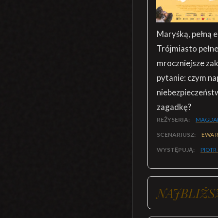
Maryśką, pełną e
Trójmiasto pełne
mroczniejsze zaką
pytanie: czym na
niebezpieczeństw
zagadkę?
REŻYSERIA:
MAGDAL
SCENARIUSZ:
EWA 
WYSTĘPUJĄ:
PIOTR
NAJBLIŻS