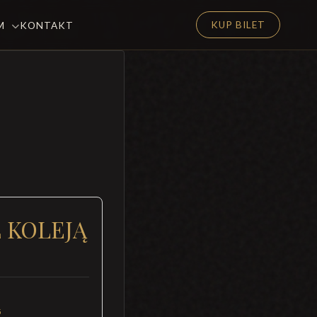
KUP BILET
EM
KONTAKT
Ł KOLEJĄ
5