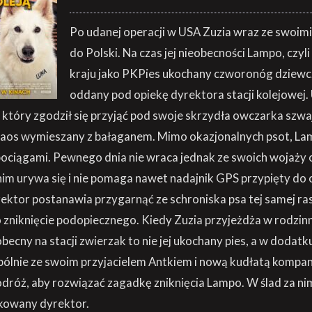
Po udanej operacji w USA Zuzia wraz ze swoim
do Polski. Na czas jej nieobecności Lampo, czyl
kraju jako PKPies ukochany czworonóg dziewcz
oddany pod opiekę dyrektora stacji kolejowe
 który zgodził się przyjąć pod swoje skrzydła owczarka szwa
chaos wymieszany z bałaganem. Mimo okazjonalnych psot, La
 pociągami. Pewnego dnia nie wraca jednak ze swoich wojaż
o nim urywa się i nie pomaga nawet nadajnik GPS przypięty do 
ktor postanawia przygarnąć ze schroniska psa tej samej ra
o zniknięcie podopiecznego. Kiedy Zuzia przyjeżdża w rodzin
 obecny na stacji zwierzak to nie jej ukochany pies, a w dodatk
pólnie ze swoim przyjacielem Antkiem i nową kudłatą kompan
dróż, aby rozwiązać zagadkę zniknięcia Lampo. W ślad za ni
ikowany dyrektor.