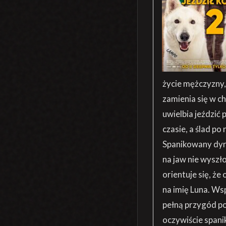
życie mężczyzny,
zamienia się w 
uwielbia jeździć
czasie, a ślad p
Spanikowany dyre
na jaw nie wyszł
orientuje się, że
na imię Luna. Ws
pełną przygód po
oczywiście span