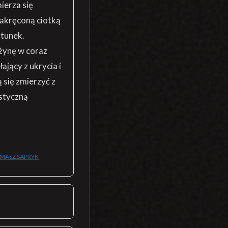
ierza się
akręconą ciotką
atunek.
żynę w coraz
ający z ukrycia i
 się zmierzyć z
styczną
MASZ SAPRYK