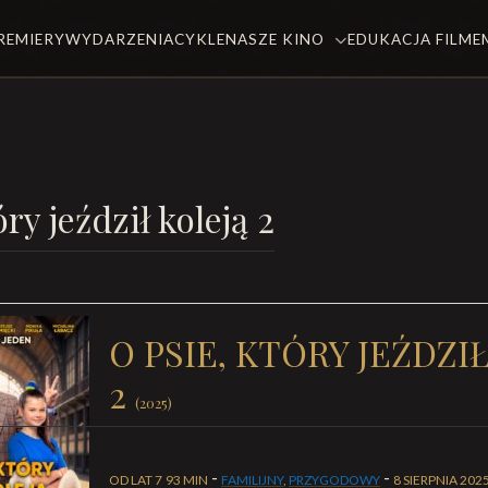
REMIERY
WYDARZENIA
CYKLE
NASZE KINO
EDUKACJA FILM
óry jeździł koleją 2
O PSIE, KTÓRY JEŹDZI
2
(2025)
-
-
OD LAT 7
93 MIN
FAMILIJNY
,
PRZYGODOWY
8 SIERPNIA 202