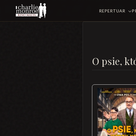
REPERTUAR
P
O psie, kt