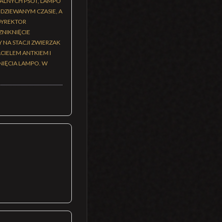
ALNYCH PSOT, LAMPO
DZIEWANYM CZASIE, A
 DYREKTOR
ZNIKNIĘCIE
 NA STACJI ZWIERZAK
ACIELEM ANTKIEM I
IĘCIA LAMPO. W