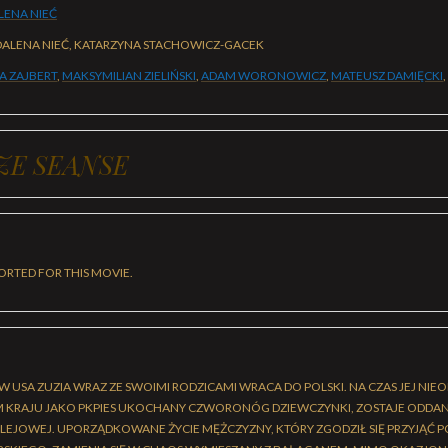
ENA NIEĆ
ALENA NIEĆ, KATARZYNA STACHOWICZ-GACEK
NA ZAJBERT
,
MAKSYMILIAN ZIELIŃSKI
,
ADAM WORONOWICZ
,
MATEUSZ DAMIĘCKI
,
ZE SEANSE
ORTED FOR THIS MOVIE.
W USA ZUZIA WRAZ ZE SWOIMI RODZICAMI WRACA DO POLSKI. NA CZAS JEJ NI
M KRAJU JAKO PKPIES UKOCHANY CZWORONÓG DZIEWCZYNKI, ZOSTAJE ODDAN
OLEJOWEJ. UPORZĄDKOWANE ŻYCIE MĘŻCZYZNY, KTÓRY ZGODZIŁ SIĘ PRZYJĄĆ 