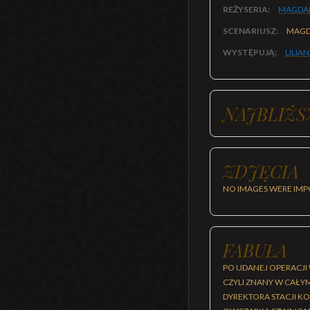
REŻYSERIA:
MAGDAL
SCENARIUSZ:
MAGD
WYSTĘPUJĄ:
LILIA
NAJBLIŻS
ZDJĘCIA
NO IMAGES WERE IMP
FABUŁA
PO UDANEJ OPERACJI 
CZYLI ZNANY W CAŁY
DYREKTORA STACJI K