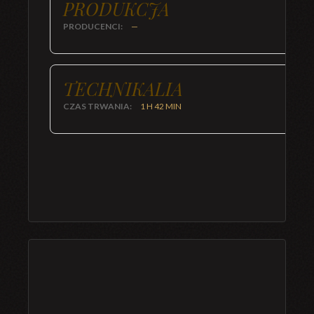
PRODUKCJA
PRODUCENCI:
—
TECHNIKALIA
CZAS TRWANIA:
1 H 42 MIN