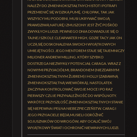
NALEŻY DO ZMIENNOKSZTAŁTNYCH ISTOT I POTRAFI
PRZEMIENIĆ SIĘ W DZIKĄ PUMĘ. CHŁOPAK, TAK JAK
WSZYSCY MU PODOBNI, MUSI UKRYWAĆ SWOJĄ
PRAWDZIWĄ NATURĘ I ZMUSZONY JEST ŻYĆ POŚRÓD
ZWYKŁYCH LUDZI. PEWNEGO DNIA DOWIADUJE SIĘ O
TAJNEJ SZKOLE CLEARWATER HIGH, GDZIE TACY JAK ON
UCZĄ SIĘ DOSKONALENIA SWOICH WYJĄTKOWYCH
UMIEJĘTNOŚCI. JEGO MENTOREM STAJE SIĘ TAJEMNICZY
MILIONER ANDREW MILLING, KTÓRY SZYBKO
DOSTRZEGA NIEZWYKŁY POTENCJAŁ CARAGA. WRAZ Z
NOWYMI PRZYJACIÓŁMI, BRANDONEM (NIEZDARNYM
ZMIENNOKSZTAŁTNYM ŻUBREM) I HOLLY (ZABAWNĄ
ZMIENNOKSZTAŁTNĄ WIEWIÓRKĄ), NASTOLATEK
ZACZYNA KONTROLOWAĆ SWOJE MOCE I PO RAZ
PIERWSZY CZUJE PRZYNALEŻNOŚĆ DO WSPÓLNOTY.
WKRÓTCE PRZYSZŁOŚĆ ZMIENNOKSZTAŁTNYCH STANIE
SIĘ NIEPEWNA I PEŁNA NIEBEZPIECZEŃSTW. CARAG I
JEGO PRZYJACIELE BĘDĄ MUSIELI ODRÓŻNIĆ
SOJUSZNIKÓW OD WROGÓW, ABY OCALIĆ SWÓJ
WYJĄTKOWY ŚWIAT I OCHRONIĆ NIEWINNYCH LUDZI.