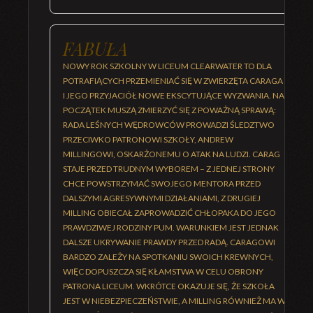
FABUŁA
NOWY ROK SZKOLNY W LICEUM CLEARWATER TO DLA
POTRAFIĄCYCH PRZEMIENIAĆ SIĘ W ZWIERZĘTA CARAGA
I JEGO PRZYJACIÓŁ NOWE EKSCYTUJĄCE WYZWANIA. NA
POCZĄTEK MUSZĄ ZMIERZYĆ SIĘ Z POWAŻNĄ SPRAWĄ:
RADA LEŚNYCH WĘDROWCÓW PROWADZI ŚLEDZTWO
PRZECIWKO PATRONOWI SZKOŁY, ANDREW
MILLINGOWI, OSKARŻONEMU O ATAK NA LUDZI. CARAG
STAJE PRZED TRUDNYM WYBOREM – Z JEDNEJ STRONY
CHCE POWSTRZYMAĆ SWOJEGO MENTORA PRZED
DALSZYMI AGRESYWNYMI DZIAŁANIAMI, Z DRUGIEJ
MILLING OBIECAŁ ZAPROWADZIĆ CHŁOPAKA DO JEGO
PRAWDZIWEJ RODZINY PUM. WARUNKIEM JEST JEDNAK
DALSZE UKRYWANIE PRAWDY PRZED RADĄ. CARAGOWI
BARDZO ZALEŻY NA SPOTKANIU SWOICH KREWNYCH,
WIĘC DOPUSZCZA SIĘ KŁAMSTWA W CELU OBRONY
PATRONA LICEUM. WKRÓTCE OKAZUJE SIĘ, ŻE SZKOŁA
JEST W NIEBEZPIECZEŃSTWIE, A MILLING RÓWNIEŻ MA W