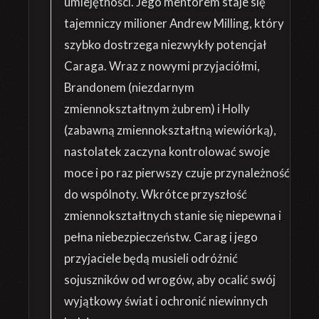
umiejętności. Jego mentorem staje się
tajemniczy milioner Andrew Milling, który
szybko dostrzega niezwykły potencjał
Caraga. Wraz z nowymi przyjaciółmi,
Brandonem (niezdarnym
zmiennokształtnym żubrem) i Holly
(zabawną zmiennokształtną wiewiórką),
nastolatek zaczyna kontrolować swoje
moce i po raz pierwszy czuje przynależność
do wspólnoty. Wkrótce przyszłość
zmiennokształtnych stanie się niepewna i
pełna niebezpieczeństw. Carag i jego
przyjaciele będą musieli odróżnić
sojuszników od wrogów, aby ocalić swój
wyjątkowy świat i ochronić niewinnych