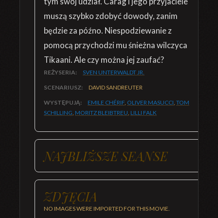
tym swój udział. Carag i jego przyjaciele
muszą szybko zdobyć dowody, zanim
będzie za późno. Niespodziewanie z
pomocą przychodzi mu śnieżna wilczyca
Tikaani. Ale czy można jej zaufać?
REŻYSERIA:
SVEN UNTERWALDT JR.
SCENARIUSZ:
DAVID SANDREUTER
WYSTĘPUJĄ:
EMILE CHÉRIF
,
OLIVER MASUCCI
,
TOM
SCHILLING
,
MORITZ BLEIBTREU
,
LILLI FALK
NAJBLIŻSZE SEANSE
ZDJĘCIA
NO IMAGES WERE IMPORTED FOR THIS MOVIE.