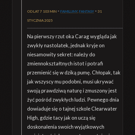
-
-
OD LAT 7
103 MIN
FAMILIJNY
,
FANTASY
31
STYCZNIA 2025
Na pierwszy rzut oka Carag wygląda jak
zwykły nastolatek, jednak kryje on
niesamowity sekret: należy do
zmiennokształtnych istot i potrafi
przemienić się w dziką pumę. Chłopak, tak
jak wszyscy mu podobni, musi ukrywać
swoją prawdziwą naturę i zmuszony jest
żyć pośród zwykłych ludzi. Pewnego dnia
dowiaduje się o tajnej szkole Clearwater
High, gdzie tacy jak on uczą się
doskonalenia swoich wyjątkowych