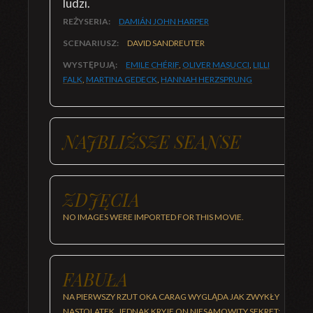
ludzi.
REŻYSERIA:
DAMIÁN JOHN HARPER
SCENARIUSZ:
DAVID SANDREUTER
WYSTĘPUJĄ:
EMILE CHÉRIF
,
OLIVER MASUCCI
,
LILLI
FALK
,
MARTINA GEDECK
,
HANNAH HERZSPRUNG
NAJBLIŻSZE SEANSE
ZDJĘCIA
NO IMAGES WERE IMPORTED FOR THIS MOVIE.
FABUŁA
NA PIERWSZY RZUT OKA CARAG WYGLĄDA JAK ZWYKŁY
NASTOLATEK, JEDNAK KRYJE ON NIESAMOWITY SEKRET: