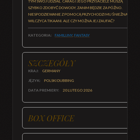
TYM SWÓJ UDZIAŁ. CARAG I JEGO PRZYJACIELE MUSZĄ
SZYBKO ZDOBYĆ DOWODY, ZANIM BĘDZIE ZA PÓŹNO.
NIESPODZIEWANIE Z POMOCĄ PRZYCHODZI MU ŚNIEŻNA
WILCZYCA TIKAANI. ALE CZY MOŻNA JEJ ZAUFAĆ?
KATEGORIA:
FAMILIJNY
,
FANTASY
SZCZEGÓŁY
KRAJ:
GERMANY
JĘZYK:
POLSKI DUBBING
DATA PREMIERY:
20 LUTEGO 2026
BOX OFFICE