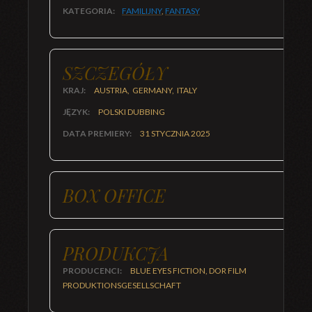
KATEGORIA:
FAMILIJNY
,
FANTASY
SZCZEGÓŁY
KRAJ:
AUSTRIA, GERMANY, ITALY
JĘZYK:
POLSKI DUBBING
DATA PREMIERY:
31 STYCZNIA 2025
BOX OFFICE
PRODUKCJA
PRODUCENCI:
BLUE EYES FICTION, DOR FILM
PRODUKTIONSGESELLSCHAFT