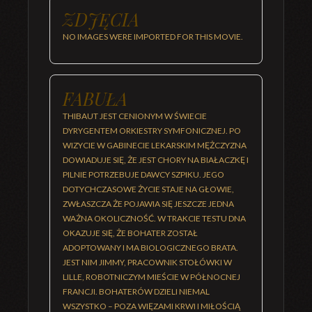
ZDJĘCIA
NO IMAGES WERE IMPORTED FOR THIS MOVIE.
FABUŁA
THIBAUT JEST CENIONYM W ŚWIECIE
DYRYGENTEM ORKIESTRY SYMFONICZNEJ. PO
WIZYCIE W GABINECIE LEKARSKIM MĘŻCZYZNA
DOWIADUJE SIĘ, ŻE JEST CHORY NA BIAŁACZKĘ I
PILNIE POTRZEBUJE DAWCY SZPIKU. JEGO
DOTYCHCZASOWE ŻYCIE STAJE NA GŁOWIE,
ZWŁASZCZA ŻE POJAWIA SIĘ JESZCZE JEDNA
WAŻNA OKOLICZNOŚĆ. W TRAKCIE TESTU DNA
OKAZUJE SIĘ, ŻE BOHATER ZOSTAŁ
ADOPTOWANY I MA BIOLOGICZNEGO BRATA.
JEST NIM JIMMY, PRACOWNIK STOŁÓWKI W
LILLE, ROBOTNICZYM MIEŚCIE W PÓŁNOCNEJ
FRANCJI. BOHATERÓW DZIELI NIEMAL
WSZYSTKO – POZA WIĘZAMI KRWI I MIŁOŚCIĄ