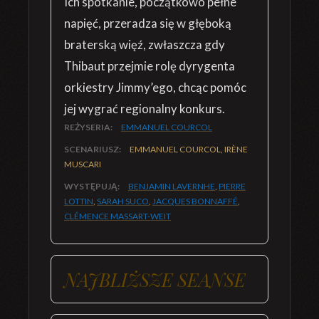
Ich spotkanie, początkowo pełne
napięć, przeradza się w głęboką
braterską więź, zwłaszcza gdy
Thibaut przejmie rolę dyrygenta
orkiestry Jimmy’ego, chcąc pomóc
jej wygrać regionalny konkurs.
REŻYSERIA:
EMMANUEL COURCOL
SCENARIUSZ:
EMMANUEL COURCOL, IRÈNE
MUSCARI
WYSTĘPUJĄ:
BENJAMIN LAVERNHE
,
PIERRE
LOTTIN
,
SARAH SUCO
,
JACQUES BONNAFFÉ
,
CLÉMENCE MASSART-WEIT
NAJBLIŻSZE SEANSE