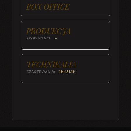
BOX OFFICE
PRODUKCJA
PRODUCENCI:
—
TECHNIKALIA
CZAS TRWANIA:
1 H 43 MIN