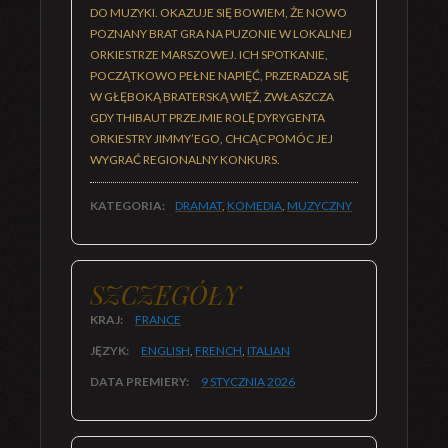
DO MUZYKI. OKAZUJE SIĘ BOWIEM, ŻE NOWO
POZNANY BRAT GRA NA PUZONIE W LOKALNEJ
ORKIESTRZE MARSZOWEJ. ICH SPOTKANIE,
POCZĄTKOWO PEŁNE NAPIĘĆ, PRZERADZA SIĘ
W GŁĘBOKĄ BRATERSKĄ WIĘŹ, ZWŁASZCZA
GDY THIBAUT PRZEJMIE ROLĘ DYRYGENTA
ORKIESTRY JIMMY’EGO, CHCĄC POMÓC JEJ
WYGRAĆ REGIONALNY KONKURS.
KATEGORIA:
DRAMAT
,
KOMEDIA
,
MUZYCZNY
SZCZEGÓŁY
KRAJ:
FRANCE
JĘZYK:
ENGLISH
,
FRENCH
,
ITALIAN
DATA PREMIERY:
9 STYCZNIA
2026