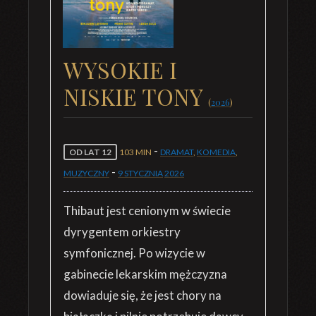
WYSOKIE I
NISKIE TONY
(
2026
)
-
OD LAT 12
103 MIN
DRAMAT
,
KOMEDIA
,
-
MUZYCZNY
9 STYCZNIA
2026
Thibaut jest cenionym w świecie
dyrygentem orkiestry
symfonicznej. Po wizycie w
gabinecie lekarskim mężczyzna
dowiaduje się, że jest chory na