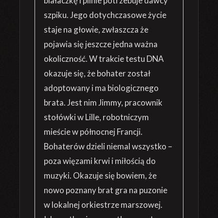
białaczkę i pilnie potrzebuje dawcy
szpiku. Jego dotychczasowe życie
staje na głowie, zwłaszcza że
pojawia się jeszcze jedna ważna
okoliczność. W trakcie testu DNA
okazuje się, że bohater został
adoptowany i ma biologicznego
brata. Jest nim Jimmy, pracownik
stołówki w Lille, robotniczym
mieście w północnej Francji.
Bohaterów dzieli niemal wszystko –
poza więzami krwi i miłością do
muzyki. Okazuje się bowiem, że
nowo poznany brat gra na puzonie
w lokalnej orkiestrze marszowej.