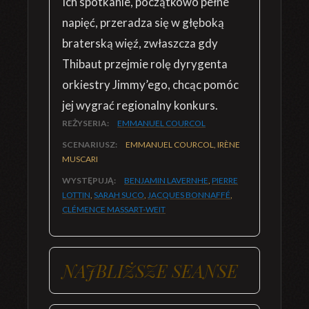
Ich spotkanie, początkowo pełne
napięć, przeradza się w głęboką
braterską więź, zwłaszcza gdy
Thibaut przejmie rolę dyrygenta
orkiestry Jimmy’ego, chcąc pomóc
jej wygrać regionalny konkurs.
REŻYSERIA:
EMMANUEL COURCOL
SCENARIUSZ:
EMMANUEL COURCOL, IRÈNE
MUSCARI
WYSTĘPUJĄ:
BENJAMIN LAVERNHE
,
PIERRE
LOTTIN
,
SARAH SUCO
,
JACQUES BONNAFFÉ
,
CLÉMENCE MASSART-WEIT
NAJBLIŻSZE SEANSE