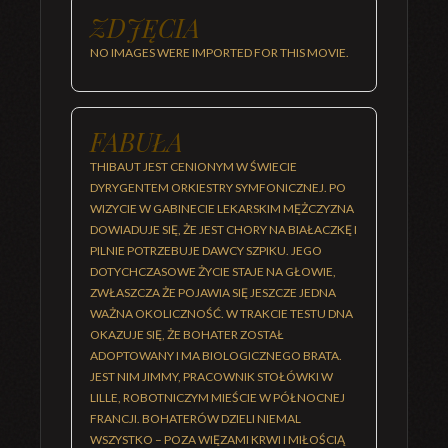
ZDJĘCIA
NO IMAGES WERE IMPORTED FOR THIS MOVIE.
FABUŁA
THIBAUT JEST CENIONYM W ŚWIECIE
DYRYGENTEM ORKIESTRY SYMFONICZNEJ. PO
WIZYCIE W GABINECIE LEKARSKIM MĘŻCZYZNA
DOWIADUJE SIĘ, ŻE JEST CHORY NA BIAŁACZKĘ I
PILNIE POTRZEBUJE DAWCY SZPIKU. JEGO
DOTYCHCZASOWE ŻYCIE STAJE NA GŁOWIE,
ZWŁASZCZA ŻE POJAWIA SIĘ JESZCZE JEDNA
WAŻNA OKOLICZNOŚĆ. W TRAKCIE TESTU DNA
OKAZUJE SIĘ, ŻE BOHATER ZOSTAŁ
ADOPTOWANY I MA BIOLOGICZNEGO BRATA.
JEST NIM JIMMY, PRACOWNIK STOŁÓWKI W
LILLE, ROBOTNICZYM MIEŚCIE W PÓŁNOCNEJ
FRANCJI. BOHATERÓW DZIELI NIEMAL
WSZYSTKO – POZA WIĘZAMI KRWI I MIŁOŚCIĄ