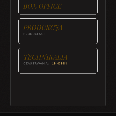
BOX OFFICE
PRODUKCJA
PRODUCENCI:
—
TECHNIKALIA
CZAS TRWANIA:
1 H 43 MIN