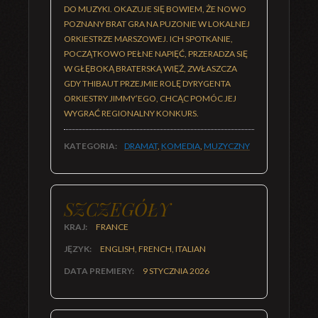
DO MUZYKI. OKAZUJE SIĘ BOWIEM, ŻE NOWO
POZNANY BRAT GRA NA PUZONIE W LOKALNEJ
ORKIESTRZE MARSZOWEJ. ICH SPOTKANIE,
POCZĄTKOWO PEŁNE NAPIĘĆ, PRZERADZA SIĘ
W GŁĘBOKĄ BRATERSKĄ WIĘŹ, ZWŁASZCZA
GDY THIBAUT PRZEJMIE ROLĘ DYRYGENTA
ORKIESTRY JIMMY’EGO, CHCĄC POMÓC JEJ
WYGRAĆ REGIONALNY KONKURS.
KATEGORIA:
DRAMAT
,
KOMEDIA
,
MUZYCZNY
SZCZEGÓŁY
KRAJ:
FRANCE
JĘZYK:
ENGLISH, FRENCH, ITALIAN
DATA PREMIERY:
9 STYCZNIA 2026