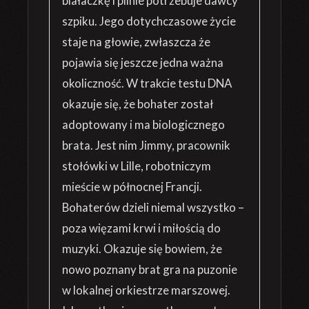
białaczkę i pilnie potrzebuje dawcy
szpiku. Jego dotychczasowe życie
staje na głowie, zwłaszcza że
pojawia się jeszcze jedna ważna
okoliczność. W trakcie testu DNA
okazuje się, że bohater został
adoptowany i ma biologicznego
brata. Jest nim Jimmy, pracownik
stołówki w Lille, robotniczym
mieście w północnej Francji.
Bohaterów dzieli niemal wszystko –
poza więzami krwi i miłością do
muzyki. Okazuje się bowiem, że
nowo poznany brat gra na puzonie
w lokalnej orkiestrze marszowej.