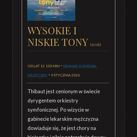
WYSOKIE I
NISKIE TONY
(2026)
-
OD LAT 12
103 MIN
DRAMAT
,
KOMEDIA
,
-
MUZYCZNY
9 STYCZNIA 2026
Thibaut jest cenionym w świecie
dyrygentem orkiestry
symfonicznej. Po wizycie w
gabinecie lekarskim mężczyzna
dowiaduje się, że jest chory na