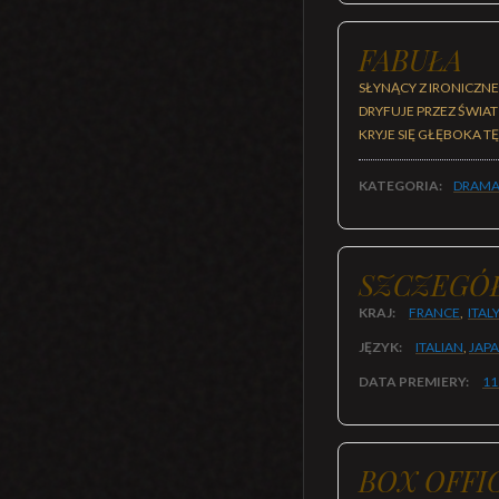
FABUŁA
SŁYNĄCY Z IRONICZN
DRYFUJE PRZEZ ŚWIAT
KRYJE SIĘ GŁĘBOKA 
KATEGORIA:
DRAMA
SZCZEGÓ
KRAJ:
FRANCE
,
ITAL
JĘZYK:
ITALIAN
,
JAP
DATA PREMIERY:
11
BOX OFFI