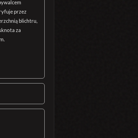
 bywalcem
ryfuje przez
rzchnią blichtru,
ęsknota za
m.