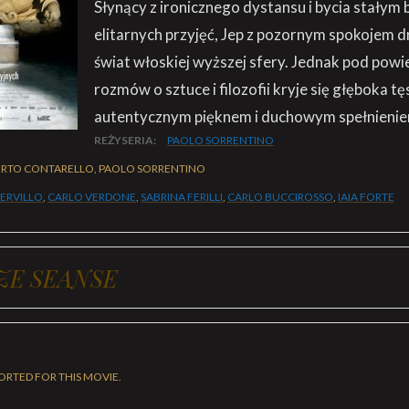
Słynący z ironicznego dystansu i bycia stałym
elitarnych przyjęć, Jep z pozornym spokojem d
świat włoskiej wyższej sfery. Jednak pod powie
rozmów o sztuce i filozofii kryje się głęboka t
autentycznym pięknem i duchowym spełnienie
REŻYSERIA:
PAOLO SORRENTINO
RTO CONTARELLO, PAOLO SORRENTINO
SERVILLO
,
CARLO VERDONE
,
SABRINA FERILLI
,
CARLO BUCCIROSSO
,
IAIA FORTE
ZE SEANSE
ORTED FOR THIS MOVIE.