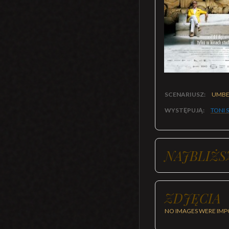
SCENARIUSZ:
UMBE
WYSTĘPUJĄ:
TONI 
NAJBLIŻS
ZDJĘCIA
NO IMAGES WERE IMP