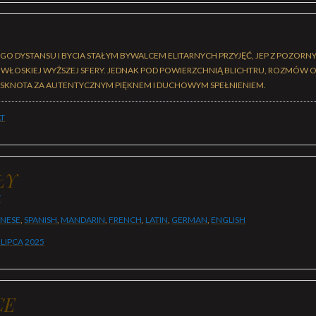
EGO DYSTANSU I BYCIA STAŁYM BYWALCEM ELITARNYCH PRZYJĘĆ, JEP Z POZOR
 WŁOSKIEJ WYŻSZEJ SFERY. JEDNAK POD POWIERZCHNIĄ BLICHTRU, ROZMÓW O S
TĘSKNOTA ZA AUTENTYCZNYM PIĘKNEM I DUCHOWYM SPEŁNIENIEM.
T
ŁY
Y
ANESE
,
SPANISH
,
MANDARIN
,
FRENCH
,
LATIN
,
GERMAN
,
ENGLISH
 LIPCA
2025
CE