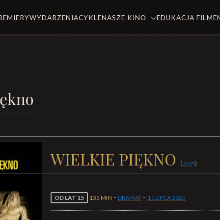
REMIERY
WYDARZENIA
CYKLE
NASZE KINO
EDUKACJA FILM
iękno
WIELKIE PIĘKNO
(
2025
)
-
-
OD LAT 15
135 MIN
DRAMAT
11 LIPCA
2025