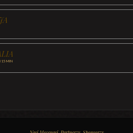
JA
LIA
H 15 MIN
Nasi Mecenasi, Partnerzy, Sponsorzy