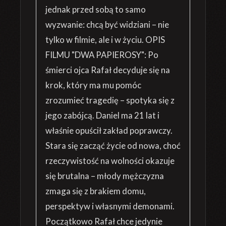
jednak przed sobą to samo
wyzwanie: chcą być widziani – nie
tylko w filmie, ale i w życiu. OPIS
FILMU "DWA PAPIEROSY": Po
śmierci ojca Rafał decyduje się na
krok, który ma mu pomóc
zrozumieć tragedię – spotyka się z
jego zabójcą. Daniel ma 21 lat i
właśnie opuścił zakład poprawczy.
Stara się zacząć życie od nowa, choć
rzeczywistość na wolności okazuje
się brutalna – młody mężczyzna
zmaga się z brakiem domu,
perspektyw i własnymi demonami.
Początkowo Rafał chce jedynie