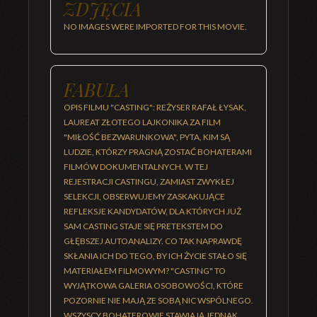
ZDJĘCIA
NO IMAGES WERE IMPORTED FOR THIS MOVIE.
FABUŁA
OPIS FILMU "CASTING": REŻYSER RAFAŁ ŁYSAK,
LAUREAT ZŁOTEGO LAJKONIKA ZA FILM
"MIŁOŚĆ BEZWARUNKOWA", PYTA, KIM SĄ
LUDZIE, KTÓRZY PRAGNĄ ZOSTAĆ BOHATERAMI
FILMÓW DOKUMENTALNYCH. W TEJ
REJESTRACJI CASTINGU, ZAMIAST ZWYKŁEJ
SELEKCJI, OBSERWUJEMY ZASKAKUJĄCE
REFLEKSJE KANDYDATÓW, DLA KTÓRYCH JUŻ
SAM CASTING STAJE SIĘ PRETEKSTEM DO
GŁĘBSZEJ AUTOANALIZY. CO TAK NAPRAWDĘ
SKŁANIA ICH DO TEGO, BY ICH ŻYCIE STAŁO SIĘ
MATERIAŁEM FILMOWYM? "CASTING" TO
WYJĄTKOWA GALERIA OSOBOWOŚCI, KTÓRE
POZORNIE NIE MAJĄ ZE SOBĄ NIC WSPÓLNEGO.
WSZYSCY BOHATEROWIE STAWIAJĄ JEDNAK