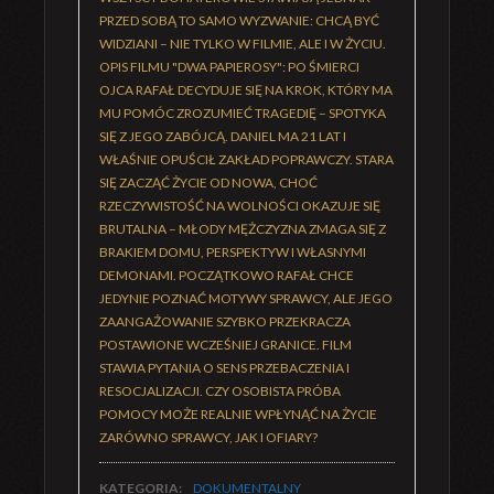
PRZED SOBĄ TO SAMO WYZWANIE: CHCĄ BYĆ
WIDZIANI – NIE TYLKO W FILMIE, ALE I W ŻYCIU.
OPIS FILMU "DWA PAPIEROSY": PO ŚMIERCI
OJCA RAFAŁ DECYDUJE SIĘ NA KROK, KTÓRY MA
MU POMÓC ZROZUMIEĆ TRAGEDIĘ – SPOTYKA
SIĘ Z JEGO ZABÓJCĄ. DANIEL MA 21 LAT I
WŁAŚNIE OPUŚCIŁ ZAKŁAD POPRAWCZY. STARA
SIĘ ZACZĄĆ ŻYCIE OD NOWA, CHOĆ
RZECZYWISTOŚĆ NA WOLNOŚCI OKAZUJE SIĘ
BRUTALNA – MŁODY MĘŻCZYZNA ZMAGA SIĘ Z
BRAKIEM DOMU, PERSPEKTYW I WŁASNYMI
DEMONAMI. POCZĄTKOWO RAFAŁ CHCE
JEDYNIE POZNAĆ MOTYWY SPRAWCY, ALE JEGO
ZAANGAŻOWANIE SZYBKO PRZEKRACZA
POSTAWIONE WCZEŚNIEJ GRANICE. FILM
STAWIA PYTANIA O SENS PRZEBACZENIA I
RESOCJALIZACJI. CZY OSOBISTA PRÓBA
POMOCY MOŻE REALNIE WPŁYNĄĆ NA ŻYCIE
ZARÓWNO SPRAWCY, JAK I OFIARY?
KATEGORIA:
DOKUMENTALNY