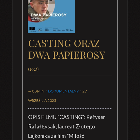
CASTING ORAZ
DWA PAPIEROSY
(2025)
-
-
—
80 MIN
DOKUMENTALNY
27
WRZEŚNIA 2025
OPIS FILMU "CASTING": Reżyser
Rafał Łysak, laureat Złotego
Lajkonika za film "Miłość