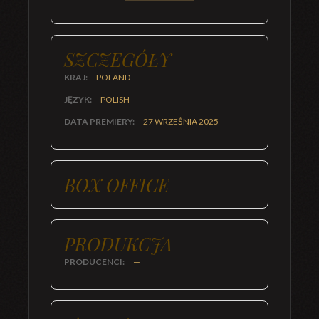
SZCZEGÓŁY
KRAJ:
POLAND
JĘZYK:
POLISH
DATA PREMIERY:
27 WRZEŚNIA 2025
BOX OFFICE
PRODUKCJA
PRODUCENCI:
—