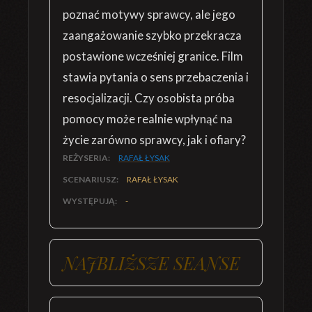
poznać motywy sprawcy, ale jego
zaangażowanie szybko przekracza
postawione wcześniej granice. Film
stawia pytania o sens przebaczenia i
resocjalizacji. Czy osobista próba
pomocy może realnie wpłynąć na
życie zarówno sprawcy, jak i ofiary?
REŻYSERIA:
RAFAŁ ŁYSAK
SCENARIUSZ:
RAFAŁ ŁYSAK
WYSTĘPUJĄ:
-
NAJBLIŻSZE SEANSE