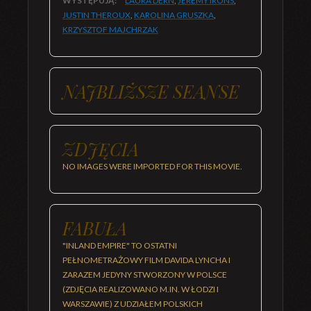
WYSTĘPUJĄ:
LAURA DERN
,
JEREMY IRONS
,
JUSTIN THEROUX
,
KAROLINA GRUSZKA
,
KRZYSZTOF MAJCHRZAK
NAJBLIŻSZE SEANSE
ZDJĘCIA
NO IMAGES WERE IMPORTED FOR THIS MOVIE.
FABUŁA
"INLAND EMPIRE" TO OSTATNI
PEŁNOMETRAŻOWY FILM DAVIDA LYNCHA I
ZARAZEM JEDYNY STWORZONY W POLSCE
(ZDJĘCIA REALIZOWANO M.IN. W ŁODZI I
WARSZAWIE) Z UDZIAŁEM POLSKICH