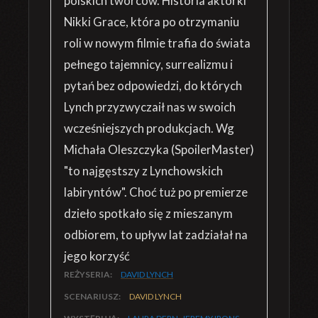
polskich twórców. Historia aktorki
Nikki Grace, która po otrzymaniu
roli w nowym filmie trafia do świata
pełnego tajemnicy, surrealizmu i
pytań bez odpowiedzi, do których
Lynch przyzwyczaił nas w swoich
wcześniejszych produkcjach. Wg
Michała Oleszczyka (SpoilerMaster)
"to najgęstszy z Lynchowskich
labiryntów". Choć tuż po premierze
dzieło spotkało się z mieszanym
odbiorem, to upływ lat zadziałał na
jego korzyść
REŻYSERIA:
DAVID LYNCH
SCENARIUSZ:
DAVID LYNCH