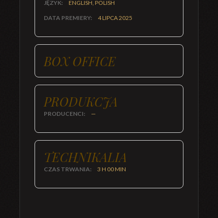
JĘZYK:
ENGLISH, POLISH
DATA PREMIERY:
4 LIPCA 2025
BOX OFFICE
PRODUKCJA
PRODUCENCI:
—
TECHNIKALIA
CZAS TRWANIA:
3 H 00 MIN