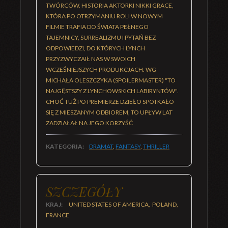
TWÓRCÓW. HISTORIA AKTORKI NIKKI GRACE,
KTÓRA PO OTRZYMANIU ROLI W NOWYM
FILMIE TRAFIA DO ŚWIATA PEŁNEGO
TAJEMNICY, SURREALIZMU I PYTAŃ BEZ
ODPOWIEDZI, DO KTÓRYCH LYNCH
PRZYZWYCZAIŁ NAS W SWOICH
WCZEŚNIEJSZYCH PRODUKCJACH. WG
MICHAŁA OLESZCZYKA (SPOILERMASTER) "TO
NAJGĘSTSZY Z LYNCHOWSKICH LABIRYNTÓW".
CHOĆ TUŻ PO PREMIERZE DZIEŁO SPOTKAŁO
SIĘ Z MIESZANYM ODBIOREM, TO UPŁYW LAT
ZADZIAŁAŁ NA JEGO KORZYŚĆ
KATEGORIA:
DRAMAT
,
FANTASY
,
THRILLER
SZCZEGÓŁY
KRAJ:
UNITED STATES OF AMERICA, POLAND,
FRANCE