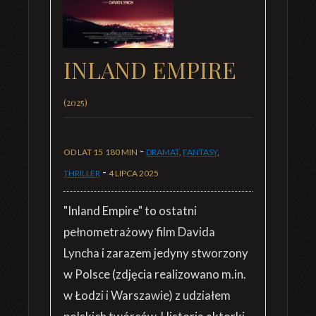
INLAND EMPIRE
(2025)
-
OD LAT 15
180 MIN
DRAMAT
,
FANTASY
,
-
THRILLER
4 LIPCA 2025
"Inland Empire" to ostatni
pełnometrażowy film Davida
Lyncha i zarazem jedyny stworzony
w Polsce (zdjęcia realizowano m.in.
w Łodzi i Warszawie) z udziałem