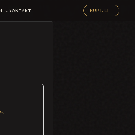
KUP BILET
EM
KONTAKT
023)