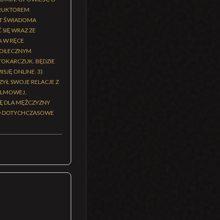
STRUKTOREM
ST ŚWIADOMA
 SIĘ WRAZ ZE
A W RĘCE
SPOŁECZNYM
TOKARCZUK. BĘDZIE
SJĘ ONLINE. 3)
ZYŁ SWOJE RELACJE Z
FILMOWEJ,
IĘ DLA MĘŻCZYZNY
EGO DOTYCHCZASOWE