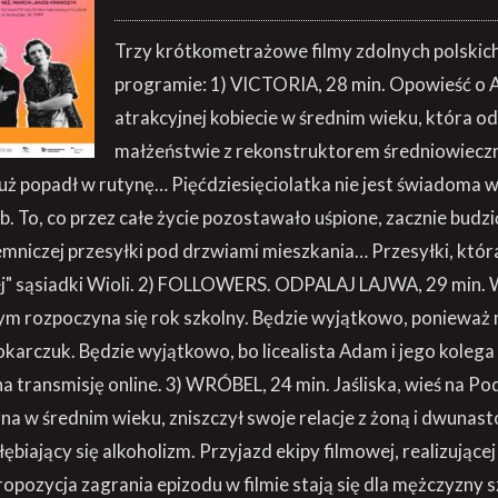
Trzy krótkometrażowe filmy zdolnych polskic
programie: 1) VICTORIA, 28 min. Opowieść o A
atrakcyjnej kobiecie w średnim wieku, która od 
małżeństwie z rekonstruktorem średniowieczn
ż popadł w rutynę… Pięćdziesięciolatka nie jest świadoma 
b. To, co przez całe życie pozostawało uśpione, zacznie budzi
emniczej przesyłki pod drzwiami mieszkania… Przesyłki, która
j" sąsiadki Wioli. 2) FOLLOWERS. ODPALAJ LAJWA, 29 min. 
m rozpoczyna się rok szkolny. Będzie wyjątkowo, ponieważ 
okarczuk. Będzie wyjątkowo, bo licealista Adam i jego kolega
na transmisję online. 3) WRÓBEL, 24 min. Jaśliska, wieś na Po
a w średnim wieku, zniszczył swoje relacje z żoną i dwunas
biający się alkoholizm. Przyjazd ekipy filmowej, realizującej
ropozycja zagrania epizodu w filmie stają się dla mężczyzny 