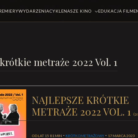
REMIERY
WYDARZENIA
CYKLE
NASZE KINO
EDUKACJA FILM
krótkie metraże 2022 Vol. 1
NAJLEPSZE KRÓTKIE
METRAŻE 2022 VOL. 1
(2
-
-
OD LAT 15
81 MIN
KRÓTKOMETRAŻOWY
17 MARCA 2023