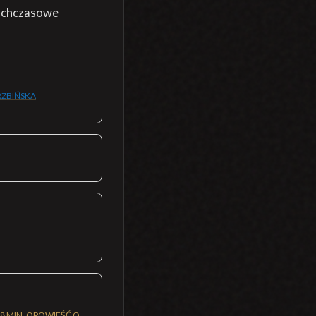
tychczasowe
RZBIŃSKA
8 MIN. OPOWIEŚĆ O