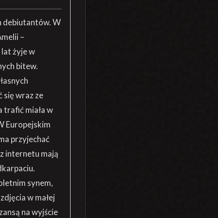
h debiutantów. W
melii –
lat żyje w
ych bitew.
własnych
ć się wraz ze
 trafić miała w
W Europejskim
ma przyjechać
 z internetu mają
dkarpaciu.
toletnim synem,
 zdjęcia w małej
szansą na wyjście