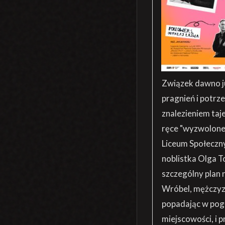
Związek dawno ju
pragnień i potrze
znalezieniem taj
ręce "wyzwolone
Liceum Społeczny
noblistka Olga T
szczególny plan 
Wróbel, mężczyzn
popadając w pogłę
miejscowości, i p