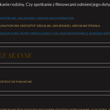
skanie rodziny. Czy spotkanie z filmowcami odmieni jego do
NA PORCARI
,
JAKUB RADEJ
,
MARCIN JANOS KRAWCZYK
INA PORCARI, KRZYSZTOF SZEKALSKI, JAKUB RADEJ, JAROSŁAW STRZAŁA
ZYNA FIGURA
,
PIOTR CYRWUS
,
IGNACY LISS
,
ADAM BORYSOWICZ
,
ZUZANNA WIE
ZE SEANSE
ORTED FOR THIS MOVIE.
WE FILMY ZDOLNYCH POLSKICH DEBIUTANTÓW. W PROGRAMIE: 1) VICTORIA, 2