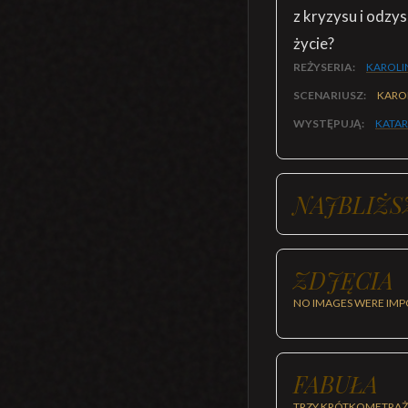
z kryzysu i odzy
życie?
REŻYSERIA:
KAROLI
SCENARIUSZ:
KAROL
WYSTĘPUJĄ:
KATAR
NAJBLIŻS
ZDJĘCIA
NO IMAGES WERE IMP
FABUŁA
TRZY KRÓTKOMETRAŻO