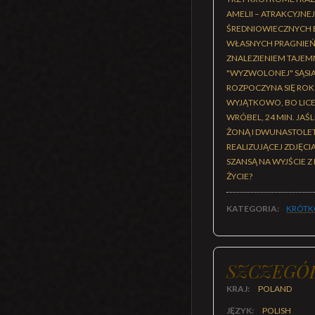
AMELII – ATRAKCYJNE
ŚREDNIOWIECZNYCH B
WŁASNYCH PRAGNIEŃ I
ZNALEZIENIEM TAJEMN
"WYZWOLONEJ" SĄSIAD
ROZPOCZYNA SIĘ ROK
WYJĄTKOWO, BO LICEA
WRÓBEL, 24 MIN. JAŚ
ŻONĄ I DWUNASTOLET
REALIZUJĄCEJ ZDJĘCI
SZANSĄ NA WYJŚCIE 
ŻYCIE?
KATEGORIA:
KRÓT
SZCZEGÓ
KRAJ:
POLAND
JĘZYK:
POLISH