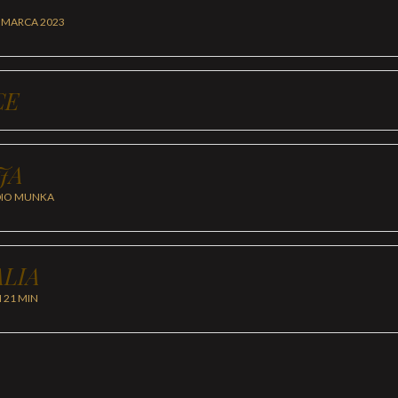
 MARCA 2023
CE
JA
DIO MUNKA
LIA
H 21 MIN