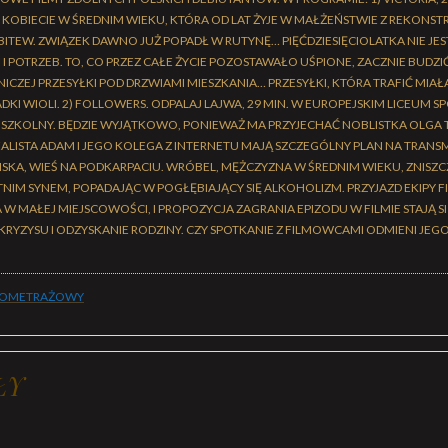
J KOBIECIE W ŚREDNIM WIEKU, KTÓRA OD LAT ŻYJE W MAŁŻEŃSTWIE Z REKON
ITEW. ZWIĄZEK DAWNO JUŻ POPADŁ W RUTYNĘ… PIĘĆDZIESIĘCIOLATKA NIE JE
 POTRZEB. TO, CO PRZEZ CAŁE ŻYCIE POZOSTAWAŁO UŚPIONE, ZACZNIE BUDZIĆ
ICZEJ PRZESYŁKI POD DRZWIAMI MIESZKANIA… PRZESYŁKI, KTÓRA TRAFIĆ MIAŁ
KI WIOLI. 2) FOLLOWERS. ODPALAJ LAJWA, 29 MIN. W EUROPEJSKIM LICEUM 
 SZKOLNY. BĘDZIE WYJĄTKOWO, PONIEWAŻ MA PRZYJECHAĆ NOBLISTKA OLGA 
LISTA ADAM I JEGO KOLEGA Z INTERNETU MAJĄ SZCZEGÓLNY PLAN NA TRANSMI
LISKA, WIEŚ NA PODKARPACIU. WRÓBEL, MĘŻCZYZNA W ŚREDNIM WIEKU, ZNISZC
NIM SYNEM, POPADAJĄC W POGŁĘBIAJĄCY SIĘ ALKOHOLIZM. PRZYJAZD EKIPY 
A W MAŁEJ MIEJSCOWOŚCI, I PROPOZYCJA ZAGRANIA EPIZODU W FILMIE STAJĄ S
Z KRYZYSU I ODZYSKANIE RODZINY. CZY SPOTKANIE Z FILMOWCAMI ODMIENI J
KOMETRAŻOWY
ŁY