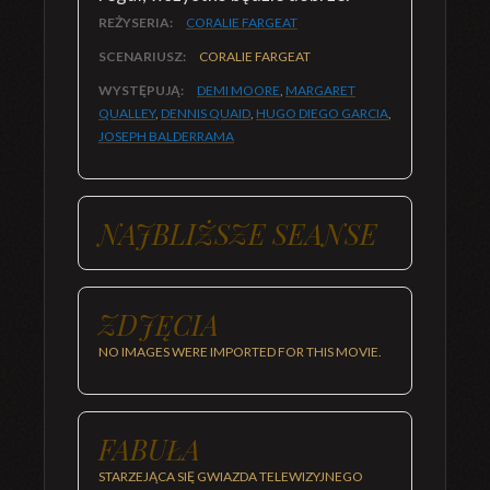
REŻYSERIA:
CORALIE FARGEAT
SCENARIUSZ:
CORALIE FARGEAT
WYSTĘPUJĄ:
DEMI MOORE
,
MARGARET
QUALLEY
,
DENNIS QUAID
,
HUGO DIEGO GARCIA
,
JOSEPH BALDERRAMA
NAJBLIŻSZE SEANSE
ZDJĘCIA
NO IMAGES WERE IMPORTED FOR THIS MOVIE.
FABUŁA
STARZEJĄCA SIĘ GWIAZDA TELEWIZYJNEGO