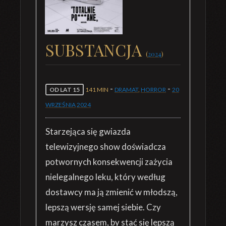
SUBSTANCJA
(
2024
)
-
-
OD LAT 15
141 MIN
DRAMAT
,
HORROR
20
WRZEŚNIA
2024
Starzejąca się gwiazda
telewizyjnego show doświadcza
potwornych konsekwencji zażycia
nielegalnego leku, który według
dostawcy ma ją zmienić w młodszą,
lepszą wersję samej siebie. Czy
marzysz czasem, by stać się lepszą