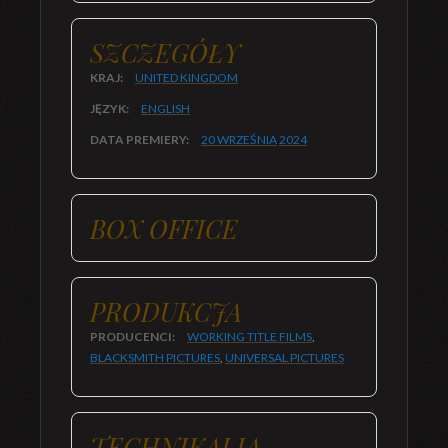
SZCZEGÓŁY
KRAJ:
UNITED KINGDOM
JĘZYK:
ENGLISH
DATA PREMIERY:
20 WRZEŚNIA
2024
BOX OFFICE
PRODUKCJA
PRODUCENCI:
WORKING TITLE FILMS
,
BLACKSMITH PICTURES
,
UNIVERSAL PICTURES
TECHNIKALIA