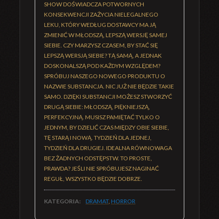
SHOW DOŚWIADCZA POTWORNYCH
KONSEKWENCJI ZAŻYCIA NIELEGALNEGO
LEKU, KTÓRY WEDŁUG DOSTAWCY MA JĄ
ZMIENIĆ W MŁODSZĄ, LEPSZĄ WERSJĘ SAMEJ
SIEBIE. CZY MARZYSZ CZASEM, BY STAĆ SIĘ
LEPSZĄ WERSJĄ SIEBIE? TĄ SAMĄ, A JEDNAK
DOSKONALSZĄ POD KAŻDYM WZGLĘDEM?
SPRÓBUJ NASZEGO NOWEGO PRODUKTU O
NAZWIE SUBSTANCJA. NIC JUŻ NIE BĘDZIE TAKIE
SAMO. DZIĘKI SUBSTANCJI MOŻESZ STWORZYĆ
DRUGĄ SIEBIE: MŁODSZĄ, PIĘKNIEJSZĄ,
PERFEKCYJNĄ. MUSISZ PAMIĘTAĆ TYLKO O
JEDNYM, BY DZIELIĆ CZAS MIĘDZY OBIE SIEBIE,
TĘ STARĄ I NOWĄ. TYDZIEŃ DLA JEDNEJ,
TYDZIEŃ DLA DRUGIEJ. IDEALNA RÓWNOWAGA
BEZ ŻADNYCH ODSTĘPSTW. TO PROSTE,
PRAWDA? JEŚLI NIE SPRÓBUJESZ NAGINAĆ
REGUŁ, WSZYSTKO BĘDZIE DOBRZE.
KATEGORIA:
DRAMAT
,
HORROR