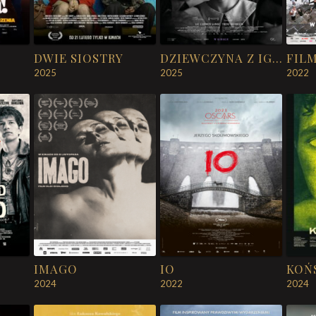
DWIE SIOSTRY
DZIEWCZYNA Z IGŁĄ
FIL
2025
2025
2022
IMAGO
IO
KOŃ
2024
2022
2024