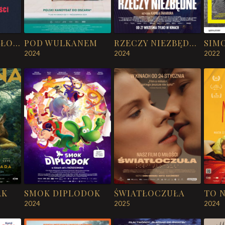
PIOSENKI O MIŁOŚCI
POD WULKANEM
RZECZY NIEZBĘDNE
SIM
2024
2024
2022
AK
SMOK DIPLODOK
ŚWIATŁOCZUŁA
TO N
2024
2025
2024