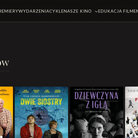
REMIERY
WYDARZENIA
CYKLE
NASZE KINO
EDUKACJA FILM
ów