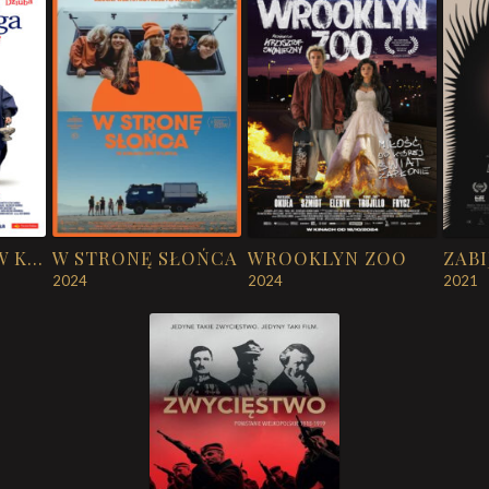
U PANA BOGA W KRÓLOWYM MOŚCIE
W STRONĘ SŁOŃCA
WROOKLYN ZOO
2024
2024
2021