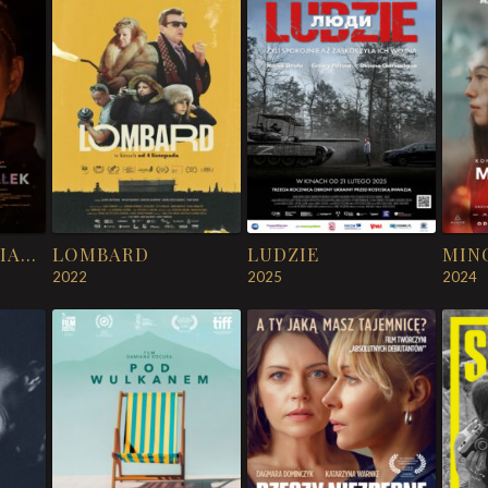
LANY PONIEDZIAŁEK
LOMBARD
LUDZIE
MIN
2022
2025
2024