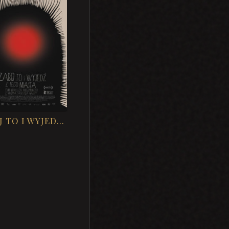
ZABIJ TO I WYJEDŹ Z TEGO MIASTA