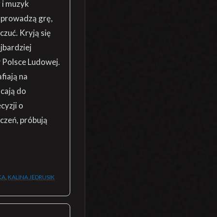
 i muzyk
, prowadzą grę,
czuć. Kryją się
jbardziej
 Polsce Ludowej.
fiają na
cają do
cyzji o
czeń, próbują
KA
,
KALINA JĘDRUSIK