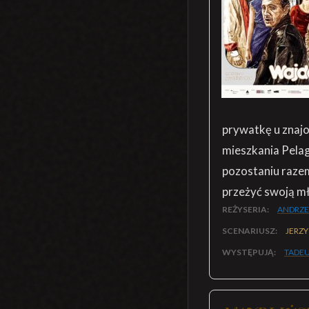
prywatkę u znajo
mieszkania Pelagi
pozostaniu razem
przeżyć swoją mł
REŻYSERIA:
ANDRZE
SCENARIUSZ:
JERZY
WYSTĘPUJĄ:
TADEU