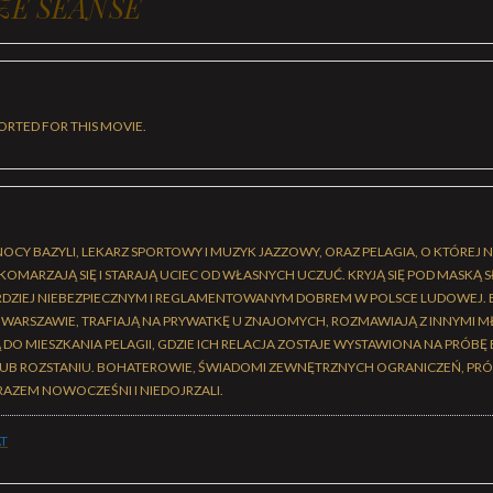
ZE SEANSE
ORTED FOR THIS MOVIE.
CY BAZYLI, LEKARZ SPORTOWY I MUZYK JAZZOWY, ORAZ PELAGIA, O KTÓREJ N
OMARZAJĄ SIĘ I STARAJĄ UCIEC OD WŁASNYCH UCZUĆ. KRYJĄ SIĘ POD MASKĄ S
RDZIEJ NIEBEZPIECZNYM I REGLAMENTOWANYM DOBREM W POLSCE LUDOWEJ.
WARSZAWIE, TRAFIAJĄ NA PRYWATKĘ U ZNAJOMYCH, ROZMAWIAJĄ Z INNYMI M
O MIESZKANIA PELAGII, GDZIE ICH RELACJA ZOSTAJE WYSTAWIONA NA PRÓBĘ BL
UB ROZSTANIU. BOHATEROWIE, ŚWIADOMI ZEWNĘTRZNYCH OGRANICZEŃ, PRÓ
AZEM NOWOCZEŚNI I NIEDOJRZALI.
T