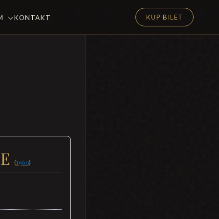
KUP BILET
EM
KONTAKT
JE
(
1960
)