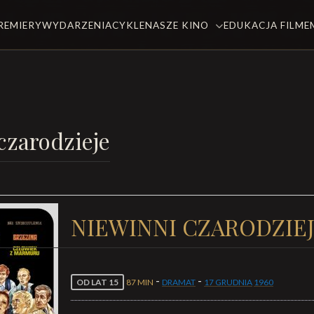
REMIERY
WYDARZENIA
CYKLE
NASZE KINO
EDUKACJA FILM
czarodzieje
NIEWINNI CZARODZIE
-
-
OD LAT 15
87 MIN
DRAMAT
17 GRUDNIA
1960