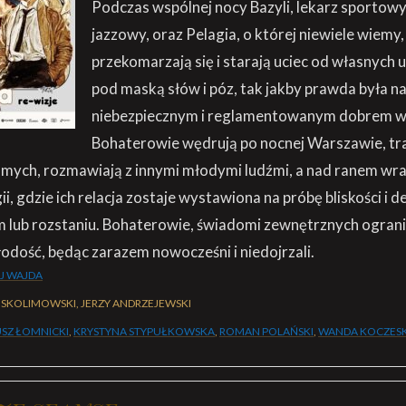
Podczas wspólnej nocy Bazyli, lekarz sportowy
jazzowy, oraz Pelagia, o której niewiele wiemy
przekomarzają się i starają uciec od własnych u
pod maską słów i póz, tak jakby prawda była na
niebezpiecznym i reglamentowanym dobrem w
Bohaterowie wędrują po nocnej Warszawie, tra
mych, rozmawiają z innymi młodymi ludźmi, a nad ranem wra
i, gdzie ich relacja zostaje wystawiona na próbę bliskości i de
 lub rozstaniu. Bohaterowie, świadomi zewnętrznych ograni
odość, będąc zarazem nowocześni i niedojrzali.
J WAJDA
 SKOLIMOWSKI, JERZY ANDRZEJEWSKI
SZ ŁOMNICKI
,
KRYSTYNA STYPUŁKOWSKA
,
ROMAN POLAŃSKI
,
WANDA KOCZES