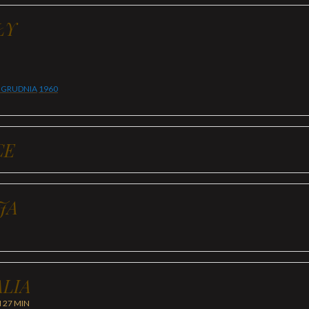
ŁY
 GRUDNIA
1960
CE
JA
LIA
H 27 MIN