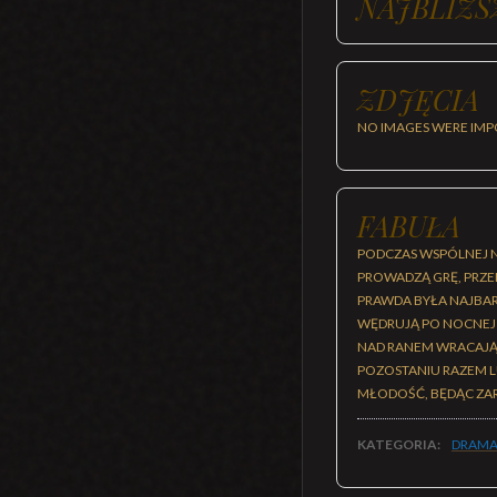
NAJBLIŻS
ZDJĘCIA
NO IMAGES WERE IMP
FABUŁA
PODCZAS WSPÓLNEJ NO
PROWADZĄ GRĘ, PRZEK
PRAWDA BYŁA NAJBA
WĘDRUJĄ PO NOCNEJ 
NAD RANEM WRACAJĄ D
POZOSTANIU RAZEM L
MŁODOŚĆ, BĘDĄC ZAR
KATEGORIA:
DRAMA