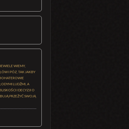
IEWIELE WIEMY,
ŁÓW I PÓZ, TAK JAKBY
 BOHATEROWIE
ŁODYMI LUDŹMI, A
ISKOŚCI I DECYZJI O
BUJĄ PRZEŻYĆ SWOJĄ