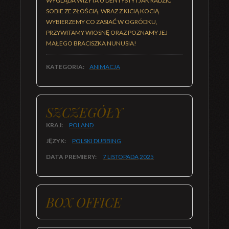
WYGLĄDA WIZYTA U DENTYSTY I JAK RADZIĆ
SOBIE ZE ZŁOŚCIĄ. WRAZ Z KICIĄ KOCIĄ
WYBIERZEMY CO ZASIAĆ W OGRÓDKU,
PRZYWITAMY WIOSNĘ ORAZ POZNAMY JEJ
MAŁEGO BRACISZKA NUNUSIA!
KATEGORIA:
ANIMACJA
SZCZEGÓŁY
KRAJ:
POLAND
JĘZYK:
POLSKI DUBBING
DATA PREMIERY:
7 LISTOPADA
2025
BOX OFFICE