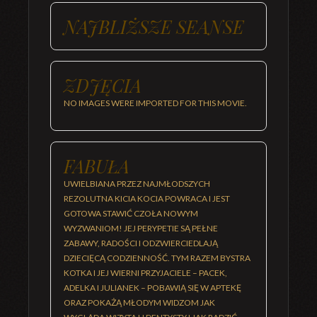
NAJBLIŻSZE SEANSE
ZDJĘCIA
NO IMAGES WERE IMPORTED FOR THIS MOVIE.
FABUŁA
UWIELBIANA PRZEZ NAJMŁODSZYCH
REZOLUTNA KICIA KOCIA POWRACA I JEST
GOTOWA STAWIĆ CZOŁA NOWYM
WYZWANIOM! JEJ PERYPETIE SĄ PEŁNE
ZABAWY, RADOŚCI I ODZWIERCIEDLAJĄ
DZIECIĘCĄ CODZIENNOŚĆ. TYM RAZEM BYSTRA
KOTKA I JEJ WIERNI PRZYJACIELE – PACEK,
ADELKA I JULIANEK – POBAWIĄ SIĘ W APTEKĘ
ORAZ POKAŻĄ MŁODYM WIDZOM JAK