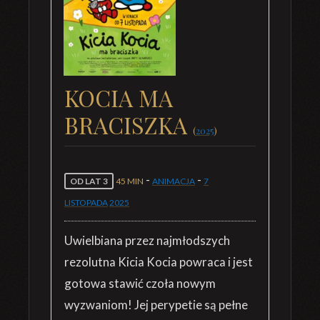
KOCIA MA
BRACISZKA
(
2025
)
-
-
OD LAT 3
45 MIN
ANIMACJA
7
LISTOPADA
2025
Uwielbiana przez najmłodszych
rezolutna Kicia Kocia powraca i jest
gotowa stawić czoła nowym
wyzwaniom! Jej perypetie są pełne