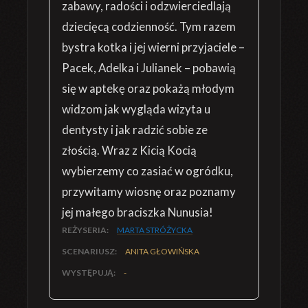
zabawy, radości i odzwierciedlają
dziecięcą codzienność. Tym razem
bystra kotka i jej wierni przyjaciele –
Pacek, Adelka i Julianek – pobawią
się w aptekę oraz pokażą młodym
widzom jak wygląda wizyta u
dentysty i jak radzić sobie ze
złością. Wraz z Kicią Kocią
wybierzemy co zasiać w ogródku,
przywitamy wiosnę oraz poznamy
jej małego braciszka Nunusia!
REŻYSERIA:
MARTA STRÓŻYCKA
SCENARIUSZ:
ANITA GŁOWIŃSKA
WYSTĘPUJĄ:
-