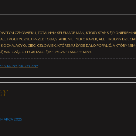
WITYM CZŁOWIEKU, TOTALNYM SELFMADE MAN, KTÓRY STAŁ SIĘ PIONIEREM NI
LE I POLITYCZNEJ. PRZED TOBĄ STANIE NIE TYLKO RAPER, ALE I TRUDNY DZIECIAK
ŻE KOCHAJĄCY OJCIEC. CZŁOWIEK, KTÓREMU ŻYCIE DAŁO POPALIĆ, A KTÓRY M
GĘ WALCZĄC O LEGALIZACJĘ MEDYCZNEJ MARIHUANY.
ENTALNY
,
MUZYCZNY
ŁY
 MARCA
2025