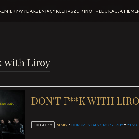
REMIERY
WYDARZENIA
CYKLE
NASZE KINO
EDUKACJA FILM
k with Liroy
DON'T F**K WITH LIR
-
-
OD LAT 15
94 MIN
DOKUMENTALNY
,
MUZYCZNY
21 MA