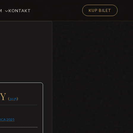
KUP BILET
EM
KONTAKT
OY
(
2025
)
RCA
2025