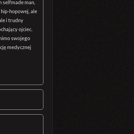
m selfmade man,
y hip-hopowej, ale
ale i trudny
ochający ojciec.
y mimo swojego
ację medycznej