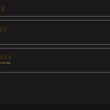
CE
JA
LIA
H 34 MIN