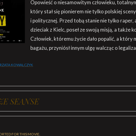
Opowieść o niesamowitym człowieku, totalny
który stał się pionierem nie tylko polskiej scen
i politycznej. Przed tobą stanie nie tylko raper, 
dzieciak z Kielc, poseł ze swoją misją, a także k
Człowiek, któremu życie dało popalić, a któr
bagażu, przyniósł innym ulgę walcząc o legaliz
RZATA KOWALCZYK
ZE SEANSE
ORTED FOR THIS MOVIE.