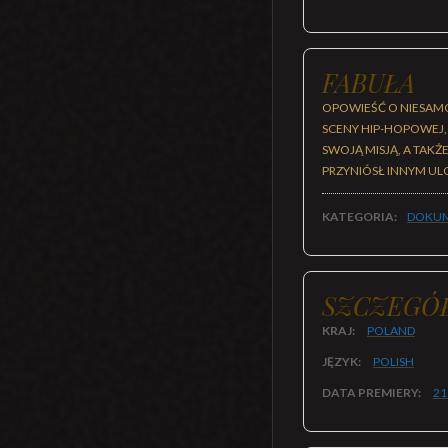
FABUŁA
OPOWIEŚĆ O NIESAMO
SCENY HIP-HOPOWEJ, A
SWOJĄ MISJĄ, A TAK
PRZYNIÓSŁ INNYM UL
KATEGORIA:
DOKUM
SZCZEGÓ
KRAJ:
POLAND
JĘZYK:
POLISH
DATA PREMIERY:
21