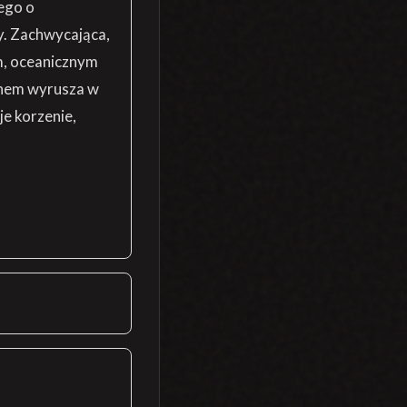
nego o
y. Zachwycająca,
m, oceanicznym
finem wyrusza w
je korzenie,