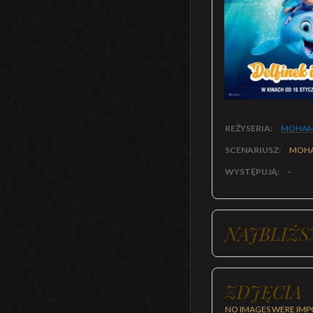
REŻYSERIA:
MOHAM
SCENARIUSZ:
MOHA
WYSTĘPUJĄ:
-
NAJBLIŻS
ZDJĘCIA
NO IMAGES WERE IMP