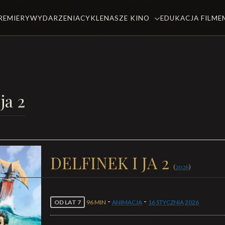
REMIERY
WYDARZENIA
CYKLE
NASZE KINO
EDUKACJA FILM
ja 2
DELFINEK I JA 2
(
2026
)
-
-
OD LAT 7
96 MIN
ANIMACJA
16 STYCZNIA
2026