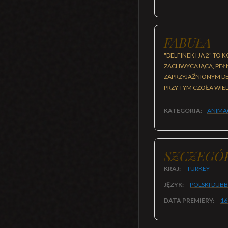
FABUŁA
"DELFINEK I JA 2" 
ZACHWYCAJĄCA, PEŁN
ZAPRZYJAŹNIONYM DE
PRZY TYM CZOŁA WI
KATEGORIA:
ANIMA
SZCZEGÓ
KRAJ:
TURKEY
JĘZYK:
POLSKI DUB
DATA PREMIERY:
16