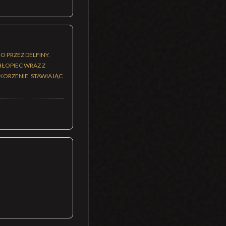
 PRZEZ DELFINY.
HŁOPIEC WRAZ Z
KORZENIE, STAWIAJĄC