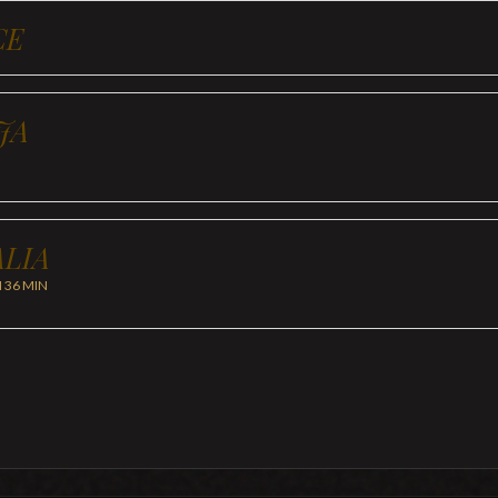
CE
JA
LIA
H 36 MIN