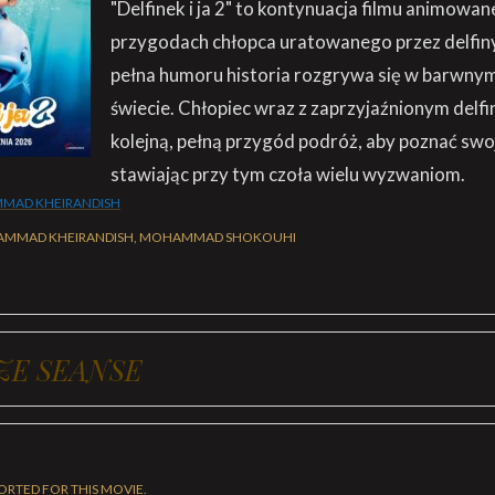
"Delfinek i ja 2" to kontynuacja filmu animowa
przygodach chłopca uratowanego przez delfin
pełna humoru historia rozgrywa się w barwny
świecie. Chłopiec wraz z zaprzyjaźnionym del
kolejną, pełną przygód podróż, aby poznać swo
stawiając przy tym czoła wielu wyzwaniom.
MAD KHEIRANDISH
MMAD KHEIRANDISH, MOHAMMAD SHOKOUHI
ZE SEANSE
ORTED FOR THIS MOVIE.