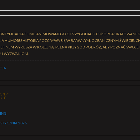
TO KONTYNUACJA FILMU ANIMOWANEGO O PRZYGODACH CHŁOPCA URATOWANEGO
A HUMORU HISTORIA ROZGRYWA SIĘ W BARWNYM, OCEANICZNYM ŚWIECIE. C
LFINEM WYRUSZA W KOLEJNĄ, PEŁNĄ PRZYGÓD PODRÓŻ, ABY POZNAĆ SWOJE 
ELU WYZWANIOM.
CJA
ŁY
BING
 STYCZNIA
2026