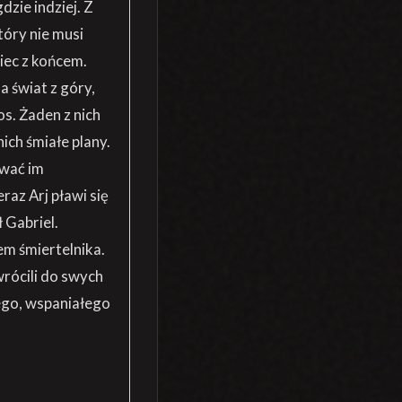
dzie indziej. Z
tóry nie musi
iec z końcem.
a świat z góry,
os. Żaden z nich
nich śmiałe plany.
ować im
raz Arj pławi się
 Gabriel.
em śmiertelnika.
wrócili do swych
wego, wspaniałego