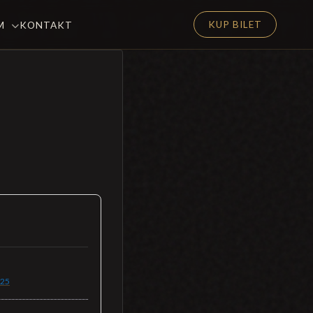
KUP BILET
EM
KONTAKT
25