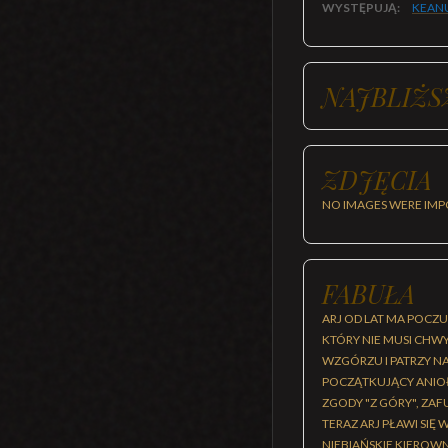
WYSTĘPUJĄ:
KEANU
NAJBLIŻS
ZDJĘCIA
NO IMAGES WERE IMP
FABUŁA
ARJ OD LAT MA POCZUC
KTÓRY NIE MUSI CHWY
WZGÓRZU I PATRZY NA 
POCZĄTKUJĄCY ANIOŁ 
ZGODY "Z GÓRY", ZA
TERAZ ARJ PŁAWI SIĘ
NIEBIAŃSKIE KIEROW