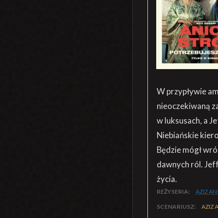
W przypływie amb
nieoczekiwaną za
w luksusach, a J
Niebiańskie kier
Będzie mógł wróci
dawnych ról. Jef
życia.
REŻYSERIA:
AZIZ AN
SCENARIUSZ:
AZIZ 