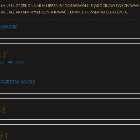
ŁA, JEŚLI PRZEKONA ARJA I JEFFA, BY DOBROWOLNIE WRÓCILI DO SWYCH DAWN
AST, ALE ARJ ANI MYŚLI REZYGNOWAĆ Z NOWEGO, WSPANIAŁEGO ŻYCIA.
,
KOMEDIA
ŁY
S OF AMERICA
 PAŹDZIERNIKA
2025
CE
JA