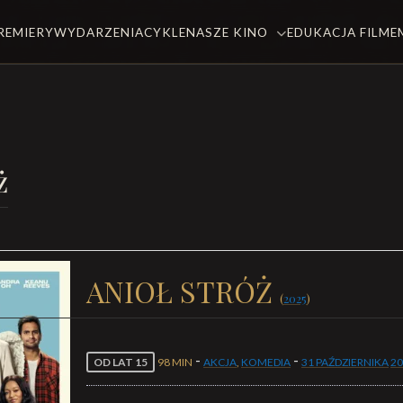
REMIERY
WYDARZENIA
CYKLE
NASZE KINO
EDUKACJA FILM
ż
ANIOŁ STRÓŻ
(
2025
)
-
-
OD LAT 15
98 MIN
AKCJA
,
KOMEDIA
31 PAŹDZIERNIKA
20