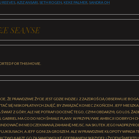
 REEVES
,
AZIZ ANSARI
,
SETH ROGEN
,
KEKE PALMER
,
SANDRA OH
ZE SEANSE
ORTED FOR THIS MOVIE.
IE, ŻE PRAWDZIWE ŻYCIE JEST GDZIE INDZIEJ. Z ZAZDROŚCIĄ OBSERWUJE BOGAC
TAĆ SIĘ NISKOPŁATNYCH ZAJĘĆ, BY ZWIĄZAĆ KONIEC Z KOŃCEM. JEFF MIESZKA
ŚWIAT Z GÓRY, ALE NIE POTRAFI DOCENIĆ TEGO, CZYM OBDARZYŁ GO LOS. ŻADEN
GABRIEL MA CO DO NICH ŚMIAŁE PLANY. W PRZYPŁYWIE AMBICJI I DOBRYCH C
FUNDOWAĆ IM NIEOCZEKIWANĄ ZAMIANĘ MIEJSC. NA SKUTEK JEGO NADPRZYRO
 W LUKSUSACH, A JEFF GONI ZA GROSZEM. ALE W PRAWDZIWE KŁOPOTY WPADA TE
NICTWO KARZE GO ZA SAMOWOLKĘ ODEBRANIEM SKRZYDEŁ I ŻYCIEM ŚMIERTEL