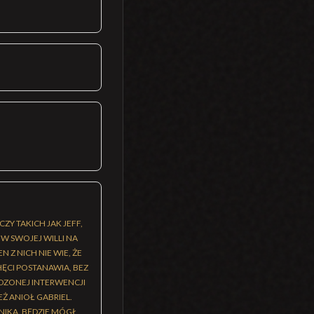
ZY TAKICH JAK JEFF,
 W SWOJEJ WILLI NA
 Z NICH NIE WIE, ŻE
HĘCI POSTANAWIA, BEZ
DZONEJ INTERWENCJI
Ż ANIOŁ GABRIEL.
NIKA. BĘDZIE MÓGŁ