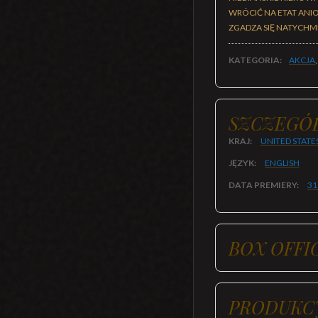
WRÓCIĆ NA ETAT ANIO
ZGADZA SIĘ NATYCHMI
KATEGORIA:
AKCJA
SZCZEGÓ
KRAJ:
UNITED STATE
JĘZYK:
ENGLISH
DATA PREMIERY:
31
BOX OFFI
PRODUKC