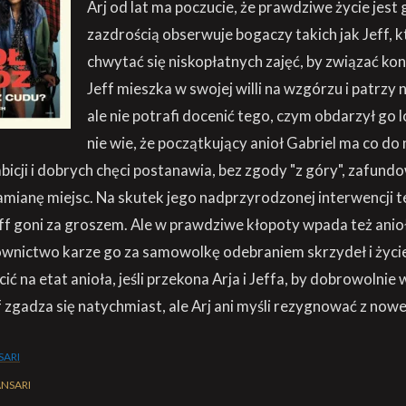
Arj od lat ma poczucie, że prawdziwe życie jest g
zazdrością obserwuje bogaczy takich jak Jeff, k
chwytać się niskopłatnych zajęć, by związać kon
Jeff mieszka w swojej willi na wzgórzu i patrzy n
ale nie potrafi docenić tego, czym obdarzył go l
nie wie, że początkujący anioł Gabriel ma co do 
icji i dobrych chęci postanawia, bez zgody "z góry", zafund
mianę miejsc. Na skutek jego nadprzyrodzonej interwencji te
eff goni za groszem. Ale w prawdziwe kłopoty wpada też anioł
ownictwo karze go za samowolkę odebraniem skrzydeł i życi
ć na etat anioła, jeśli przekona Arja i Jeffa, by dobrowolnie 
f zgadza się natychmiast, ale Arj ani myśli rezygnować z no
SARI
ANSARI